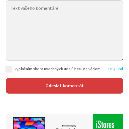
celý text
Vyplněním shora uvedených údajů beru na vědomí, že společnost TEXT FACTORY s.r.o., sídlem Brno, Durďákova 336/29, Černá Pole, PSČ: 613 00, IČ: 06157831, zapsané u Krajského soudu v Brně, oddíl C, vložka 100399, bude zpracovávat mé osobní údaje uvedené v rámci mnou vyplněného registračního formuláře na základě oprávněných zájmů TEXT FACTORY s.r.o. dle čl. 6 odst. 1 písm. f) GDPR a pro splnění právních povinností (čl. 6 odst. 1 písm. c) GDPR), a to pro tyto účely: nezbytnost zajistit oprávnění návštěvníka webových stránek provozovaných společností TEXT FACTORY s.r.o. přispívat aktivně ke zveřejněným článkům nebo v rámci diskusních fór a výkon práv TEXT FACTORY s.r.o. jako administrátora těchto diskusních fór. Více informací o zpracování osobních údajů a právech lze nalézt v