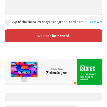
celý text
Vyplněním shora uvedených údajů beru na vědomí, že společnost TEXT FACTORY s.r.o., sídlem Brno, Durďákova 336/29, Černá Pole, PSČ: 613 00, IČ: 06157831, zapsané u Krajského soudu v Brně, oddíl C, vložka 100399, bude zpracovávat mé osobní údaje uvedené v rámci mnou vyplněného registračního formuláře na základě oprávněných zájmů TEXT FACTORY s.r.o. dle čl. 6 odst. 1 písm. f) GDPR a pro splnění právních povinností (čl. 6 odst. 1 písm. c) GDPR), a to pro tyto účely: nezbytnost zajistit oprávnění návštěvníka webových stránek provozovaných společností TEXT FACTORY s.r.o. přispívat aktivně ke zveřejněným článkům nebo v rámci diskusních fór a výkon práv TEXT FACTORY s.r.o. jako administrátora těchto diskusních fór. Více informací o zpracování osobních údajů a právech lze nalézt v