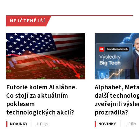
NEJČTENĚJŠÍ
Euforie kolem AI slábne.
Alphabet, Meta
Co stojí za aktuálním
další technolog
poklesem
zveřejnili výsl
technologických akcií?
prozradila?
NOVINKY
J. Filip
NOVINKY
J. Filip