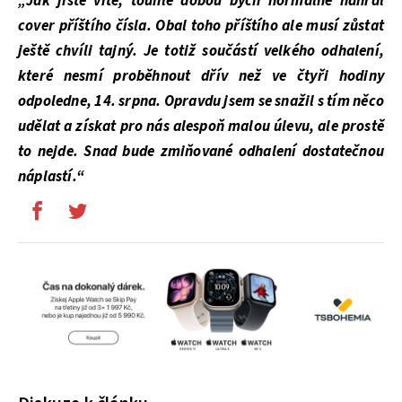
„Jak jistě víte, touhle dobou bych normálně nahrál
cover příštího čísla. Obal toho příštího ale musí zůstat
ještě chvíli tajný. Je totiž součástí velkého odhalení,
které nesmí proběhnout dřív než ve čtyři hodiny
odpoledne, 14. srpna. Opravdu jsem se snažil s tím něco
udělat a získat pro nás alespoň malou úlevu, ale prostě
to nejde. Snad bude zmiňované odhalení dostatečnou
náplastí.“