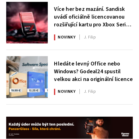
Více her bez mazání. Sandisk
uvádí oficiálně licencovanou
rozšiřující kartu pro Xbox Series
X|S
NOVINKY
J. Filip
Hledáte levný Office nebo
Windows? Godeal24 spustil
velkou akci na originální licence
NOVINKY
J. Filip