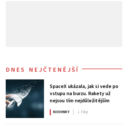
DNES NEJČTENĚJŠÍ
SpaceX ukázala, jak si vede po
vstupu na burzu. Rakety už
nejsou tím nejdůležitějším
NOVINKY
J. Filip