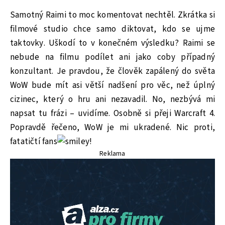
Samotný Raimi to moc komentovat nechtěl. Zkrátka si
filmové studio chce samo diktovat, kdo se ujme
taktovky. Uškodí to v konečném výsledku? Raimi se
nebude na filmu podílet ani jako coby případný
konzultant. Je pravdou, že člověk zapálený do světa
WoW bude mít asi větší nadšení pro věc, než úplný
cizinec, který o hru ani nezavadil. No, nezbývá mi
napsat tu frázi – uvidíme. Osobně si přeji Warcraft 4.
Popravdě řečeno, WoW je mi ukradené. Nic proti,
fatatičtí fans
!
Reklama