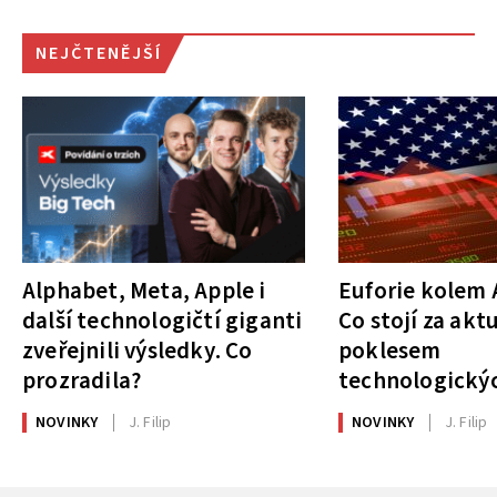
NEJČTENĚJŠÍ
Alphabet, Meta, Apple i
Euforie kolem A
další technologičtí giganti
Co stojí za akt
zveřejnili výsledky. Co
poklesem
prozradila?
technologickýc
NOVINKY
J. Filip
NOVINKY
J. Filip