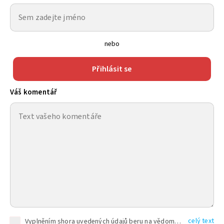
nebo
Přihlásit se
Váš komentář
celý text
Vyplněním shora uvedených údajů beru na vědomí, že společnost TEXT FACTORY s.r.o., sídlem Brno, Durďákova 336/29, Černá Pole, PSČ: 613 00, IČ: 06157831, zapsané u Krajského soudu v Brně, oddíl C, vložka 100399, bude zpracovávat mé osobní údaje uvedené v rámci mnou vyplněného registračního formuláře na základě oprávněných zájmů TEXT FACTORY s.r.o. dle čl. 6 odst. 1 písm. f) GDPR a pro splnění právních povinností (čl. 6 odst. 1 písm. c) GDPR), a to pro tyto účely: nezbytnost zajistit oprávnění návštěvníka webových stránek provozovaných společností TEXT FACTORY s.r.o. přispívat aktivně ke zveřejněným článkům nebo v rámci diskusních fór a výkon práv TEXT FACTORY s.r.o. jako administrátora těchto diskusních fór. Více informací o zpracování osobních údajů a právech lze nalézt v