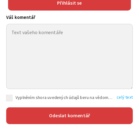
Přihlásit se
Váš komentář
celý text
Vyplněním shora uvedených údajů beru na vědomí, že společnost TEXT FACTORY s.r.o., sídlem Brno, Durďákova 336/29, Černá Pole, PSČ: 613 00, IČ: 06157831, zapsané u Krajského soudu v Brně, oddíl C, vložka 100399, bude zpracovávat mé osobní údaje uvedené v rámci mnou vyplněného registračního formuláře na základě oprávněných zájmů TEXT FACTORY s.r.o. dle čl. 6 odst. 1 písm. f) GDPR a pro splnění právních povinností (čl. 6 odst. 1 písm. c) GDPR), a to pro tyto účely: nezbytnost zajistit oprávnění návštěvníka webových stránek provozovaných společností TEXT FACTORY s.r.o. přispívat aktivně ke zveřejněným článkům nebo v rámci diskusních fór a výkon práv TEXT FACTORY s.r.o. jako administrátora těchto diskusních fór. Více informací o zpracování osobních údajů a právech lze nalézt v