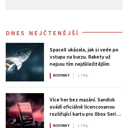
DNES NEJČTENĚJŠÍ
SpaceX ukázala, jak si vede po
vstupu na burzu. Rakety už
nejsou tím nejdůležitějším
NOVINKY
J. Filip
Více her bez mazání. Sandisk
uvádí oficiálně licencovanou
rozšiřující kartu pro Xbox Series
X|S
NOVINKY
J. Filip