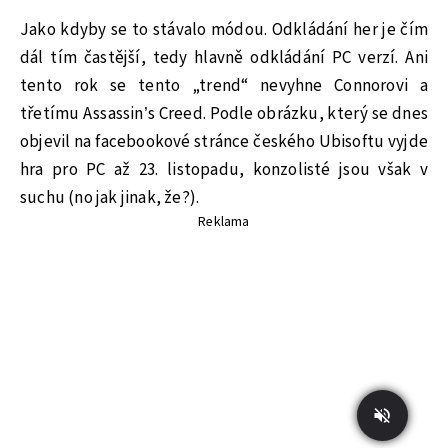
Jako kdyby se to stávalo módou. Odkládání her je čím
dál tím častější, tedy hlavně odkládání PC verzí. Ani
tento rok se tento „trend“ nevyhne Connorovi a
třetímu Assassin’s Creed. Podle obrázku, který se dnes
objevil na facebookové stránce českého Ubisoftu vyjde
hra pro PC až 23. listopadu, konzolisté jsou však v
suchu (no jak jinak, že?).
Reklama