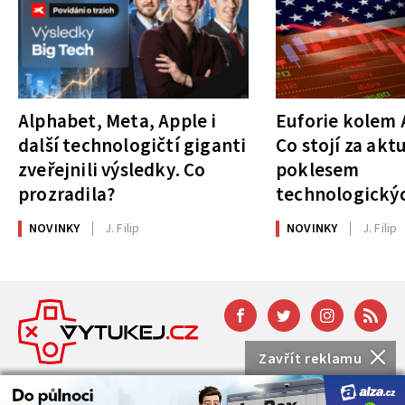
Alphabet, Meta, Apple i
Euforie kolem A
další technologičtí giganti
Co stojí za akt
zveřejnili výsledky. Co
poklesem
prozradila?
technologickýc
NOVINKY
J. Filip
NOVINKY
J. Filip
Zavřít reklamu