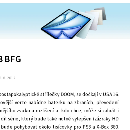
3 BFG
9. 6. 2012
postapokalyptické střílečky DOOM, se dočkají v USA 16.
jnovější verze nabídne baterku na zbraních, převedení
nějšího zvuku a rozlišení a kdo chce, může si zahrát i
 díl série, který bude také notně vylepšen (zázraky HD
 bude pohybovat okolo tisícovky pro PS3 a X-Box 360.