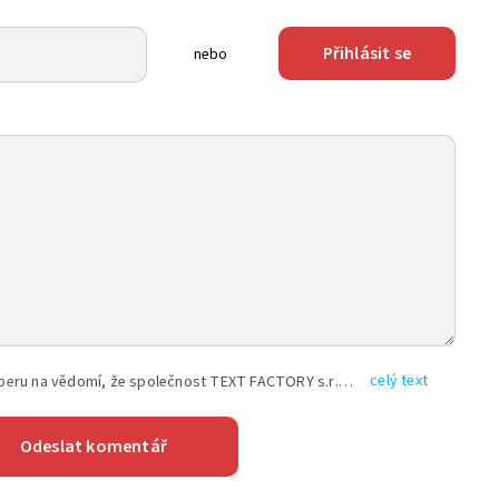
Přihlásit se
nebo
celý text
Vyplněním shora uvedených údajů beru na vědomí, že společnost TEXT FACTORY s.r.o., sídlem Brno, Durďákova 336/29, Černá Pole, PSČ: 613 00, IČ: 06157831, zapsané u Krajského soudu v Brně, oddíl C, vložka 100399, bude zpracovávat mé osobní údaje uvedené v rámci mnou vyplněného registračního formuláře na základě oprávněných zájmů TEXT FACTORY s.r.o. dle čl. 6 odst. 1 písm. f) GDPR a pro splnění právních povinností (čl. 6 odst. 1 písm. c) GDPR), a to pro tyto účely: nezbytnost zajistit oprávnění návštěvníka webových stránek provozovaných společností TEXT FACTORY s.r.o. přispívat aktivně ke zveřejněným článkům nebo v rámci diskusních fór a výkon práv TEXT FACTORY s.r.o. jako administrátora těchto diskusních fór. Více informací o zpracování osobních údajů a právech lze nalézt v