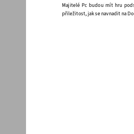
Majitelé Pc budou mít hru pods
přiležitost, jak se navnadit na D