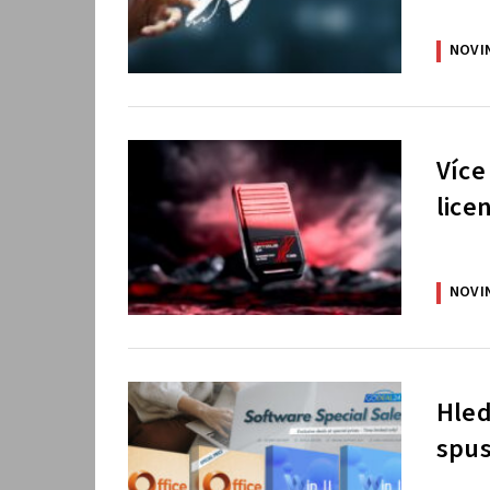
NOVI
Více
lice
NOVI
Hled
spus