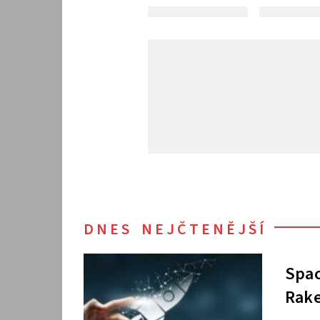
DNES NEJČTENĚJŠÍ
Spac
Rake