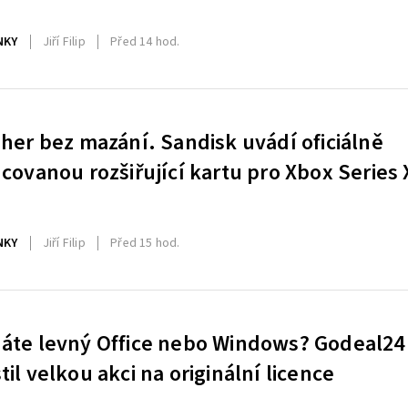
NKY
Jiří Filip
Před 14 hod.
 her bez mazání. Sandisk uvádí oficiálně
ncovanou rozšiřující kartu pro Xbox Series 
NKY
Jiří Filip
Před 15 hod.
áte levný Office nebo Windows? Godeal24
til velkou akci na originální licence