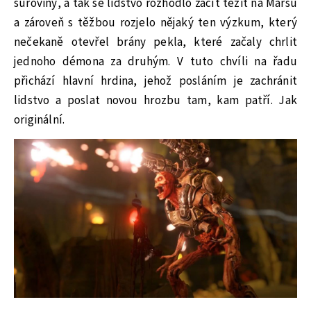
suroviny, a tak se lidstvo rozhodlo začít těžit na Marsu
a zároveň s těžbou rozjelo nějaký ten výzkum, který
nečekaně otevřel brány pekla, které začaly chrlit
jednoho démona za druhým. V tuto chvíli na řadu
přichází hlavní hrdina, jehož posláním je zachránit
lidstvo a poslat novou hrozbu tam, kam patří. Jak
originální.