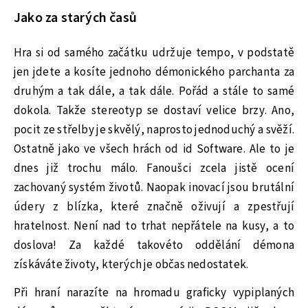
Jako za starých časů
Hra si od samého začátku udržuje tempo, v podstatě
jen jdete a kosíte jednoho démonického parchanta za
druhým a tak dále, a tak dále. Pořád a stále to samé
dokola. Takže stereotyp se dostaví velice brzy. Ano,
pocit ze střelby je skvělý, naprosto jednoduchý a svěží.
Ostatně jako ve všech hrách od id Software. Ale to je
dnes již trochu málo. Fanoušci zcela jistě ocení
zachovaný systém životů. Naopak inovací jsou brutální
údery z blízka, které značně oživují a zpestřují
hratelnost. Není nad to trhat nepřátele na kusy, a to
doslova! Za každé takovéto oddělání démona
získáváte životy, kterých je občas nedostatek.
Při hraní narazíte na hromadu graficky vypiplaných