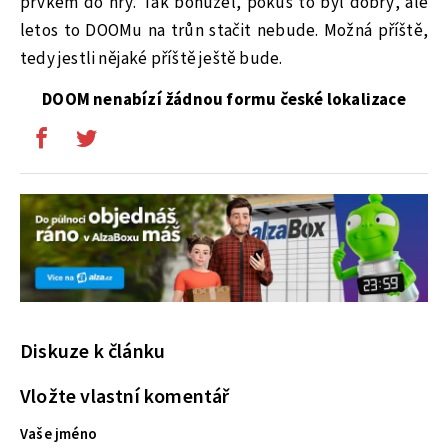
prvkem do hry. Tak bohužel, pokus to byl dobrý, ale
letos to DOOMu na trůn stačit nebude. Možná příště,
tedy jestli nějaké příště ještě bude.
DOOM nenabízí žádnou formu české lokalizace
Diskuze k článku
Vložte vlastní komentář
Vaše jméno