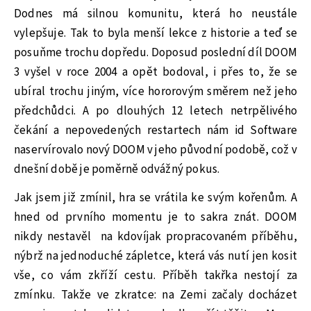
Dodnes má silnou komunitu, která ho neustále
vylepšuje. Tak to byla menší lekce z historie a teď se
posuňme trochu dopředu. Doposud poslední díl DOOM
3 vyšel v roce 2004 a opět bodoval, i přes to, že se
ubíral trochu jiným, více hororovým směrem než jeho
předchůdci. A po dlouhých 12 letech netrpělivého
čekání a nepovedených restartech nám id Software
naservírovalo nový DOOM v jeho původní podobě, což v
dnešní době je poměrně odvážný pokus.
Jak jsem již zmínil, hra se vrátila ke svým kořenům. A
hned od prvního momentu je to sakra znát. DOOM
nikdy nestavěl na kdovíjak propracovaném příběhu,
nýbrž na jednoduché zápletce, která vás nutí jen kosit
vše, co vám zkříží cestu. Příběh takřka nestojí za
zmínku. Takže ve zkratce: na Zemi začaly docházet