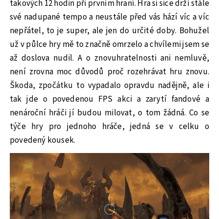
takových 12 hodin při prvním hraní. Hra si sice drží stále
své nadupané tempo a neustále před vás hází víc a víc
nepřátel, to je super, ale jen do určité doby. Bohužel
už v půlce hry mě to značně omrzelo a chvílemi jsem se
až doslova nudil. A o znovuhratelnosti ani nemluvě,
není zrovna moc důvodů proč rozehrávat hru znovu.
Škoda, zpočátku to vypadalo opravdu nadějně, ale i
tak jde o povedenou FPS akci a zarytí fandové a
nenároční hráči jí budou milovat, o tom žádná. Co se
týče hry pro jednoho hráče, jedná se v celku o
povedený kousek.