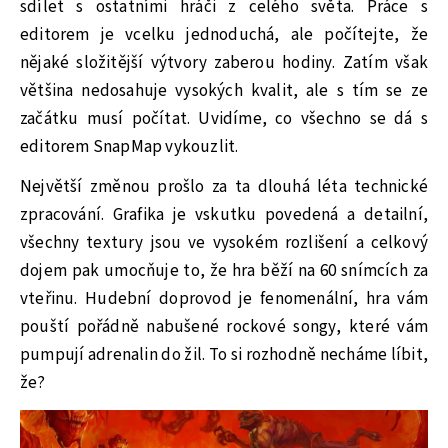
sdílet s ostatními hráči z celého světa. Práce s
editorem je vcelku jednoduchá, ale počítejte, že
nějaké složitější výtvory zaberou hodiny. Zatím však
většina nedosahuje vysokých kvalit, ale s tím se ze
začátku musí počítat. Uvidíme, co všechno se dá s
editorem SnapMap vykouzlit.
Největší změnou prošlo za ta dlouhá léta technické
zpracování. Grafika je vskutku povedená a detailní,
všechny textury jsou ve vysokém rozlišení a celkový
dojem pak umocňuje to, že hra běží na 60 snímcích za
vteřinu. Hudební doprovod je fenomenální, hra vám
pouští pořádně nabušené rockové songy, které vám
pumpují adrenalin do žil. To si rozhodně necháme líbit,
že?