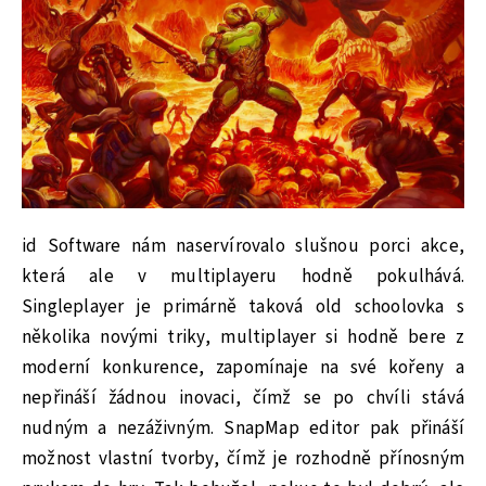
id Software nám naservírovalo slušnou porci akce,
která ale v multiplayeru hodně pokulhává.
Singleplayer je primárně taková old schoolovka s
několika novými triky, multiplayer si hodně bere z
moderní konkurence, zapomínaje na své kořeny a
nepřináší žádnou inovaci, čímž se po chvíli stává
nudným a nezáživným. SnapMap editor pak přináší
možnost vlastní tvorby, čímž je rozhodně přínosným