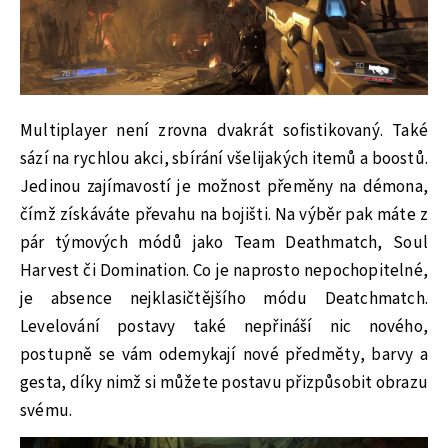
Multiplayer není zrovna dvakrát sofistikovaný. Také
sází na rychlou akci, sbírání všelijakých itemů a boostů.
Jedinou zajímavostí je možnost přeměny na démona,
čímž získáváte převahu na bojišti. Na výběr pak máte z
pár týmových módů jako Team Deathmatch, Soul
Harvest či Domination. Co je naprosto nepochopitelné,
je absence nejklasičtějšího módu Deatchmatch.
Levelování postavy také nepřináší nic nového,
postupně se vám odemykají nové předměty, barvy a
gesta, díky nimž si můžete postavu přizpůsobit obrazu
svému.