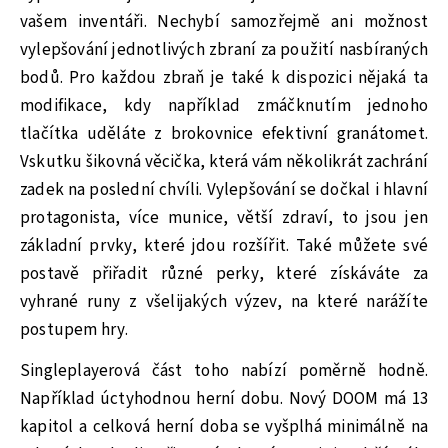
vašem inventáři. Nechybí samozřejmě ani možnost
vylepšování jednotlivých zbraní za použití nasbíraných
bodů. Pro každou zbraň je také k dispozici nějaká ta
modifikace, kdy například zmáčknutím jednoho
tlačítka uděláte z brokovnice efektivní granátomet.
Vskutku šikovná věcička, která vám několikrát zachrání
zadek na poslední chvíli. Vylepšování se dočkal i hlavní
protagonista, více munice, větší zdraví, to jsou jen
základní prvky, které jdou rozšířit. Také můžete své
postavě přiřadit různé perky, které získáváte za
vyhrané runy z všelijakých výzev, na které narážíte
postupem hry.
Singleplayerová část toho nabízí poměrně hodně.
Například úctyhodnou herní dobu. Nový DOOM má 13
kapitol a celková herní doba se vyšplhá minimálně na