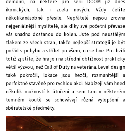
démonů, na některé pro sérii DOOM již dnes
ikonických, tak i zcela nových. Vždy čelíte
několikanásobné přesile. Nepřátelé nejsou zrovna
nejgeniálnější myslitelé, ale díky své početní převaze
vás snadno dostanou do kolen. Jste pod neustálým
tlakem ze všech stran, takže nejlepší strategií je být
pořád v pohybu a střílet po všem, co se hne. Po chvíli
totiž zjistíte, že hra je i na střední obtížnost prakticky
větší výzvou, než Call of Duty na veterána. Level design
také pokročil, lokace jsou hezčí, rozmanitější a
perfektně stavěné pro rychlou akci. Nabízejí vám hned
několik možností k útočení a sem tam v některém
temném koutě se schovávají různá vylepšení a
sběratelské předměty.