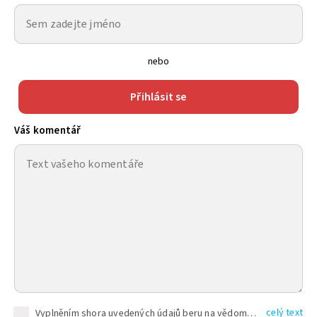
nebo
Přihlásit se
Váš komentář
celý text
Vyplněním shora uvedených údajů beru na vědomí, že společnost TEXT FACTORY s.r.o., sídlem Brno, Durďákova 336/29, Černá Pole, PSČ: 613 00, IČ: 06157831, zapsané u Krajského soudu v Brně, oddíl C, vložka 100399, bude zpracovávat mé osobní údaje uvedené v rámci mnou vyplněného registračního formuláře na základě oprávněných zájmů TEXT FACTORY s.r.o. dle čl. 6 odst. 1 písm. f) GDPR a pro splnění právních povinností (čl. 6 odst. 1 písm. c) GDPR), a to pro tyto účely: nezbytnost zajistit oprávnění návštěvníka webových stránek provozovaných společností TEXT FACTORY s.r.o. přispívat aktivně ke zveřejněným článkům nebo v rámci diskusních fór a výkon práv TEXT FACTORY s.r.o. jako administrátora těchto diskusních fór. Více informací o zpracování osobních údajů a právech lze nalézt v