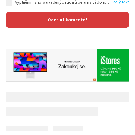
celý text
Vyplněním shora uvedených údajů beru na vědomí, že společnost TEXT FACTORY s.r.o., sídlem Brno, Durďákova 336/29, Černá Pole, PSČ: 613 00, IČ: 06157831, zapsané u Krajského soudu v Brně, oddíl C, vložka 100399, bude zpracovávat mé osobní údaje uvedené v rámci mnou vyplněného registračního formuláře na základě oprávněných zájmů TEXT FACTORY s.r.o. dle čl. 6 odst. 1 písm. f) GDPR a pro splnění právních povinností (čl. 6 odst. 1 písm. c) GDPR), a to pro tyto účely: nezbytnost zajistit oprávnění návštěvníka webových stránek provozovaných společností TEXT FACTORY s.r.o. přispívat aktivně ke zveřejněným článkům nebo v rámci diskusních fór a výkon práv TEXT FACTORY s.r.o. jako administrátora těchto diskusních fór. Více informací o zpracování osobních údajů a právech lze nalézt v