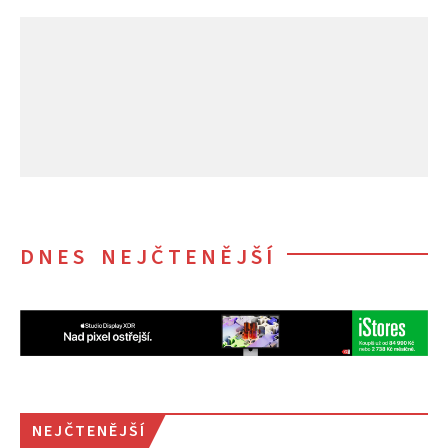
DNES NEJČTENĚJŠÍ
NEJČTENĚJŠÍ