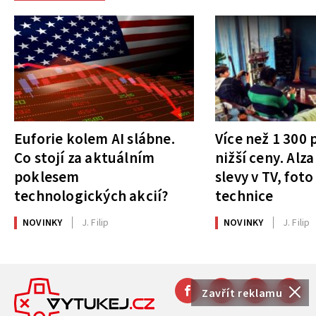
Euforie kolem AI slábne.
Více než 1 300
Co stojí za aktuálním
nižší ceny. Alza
poklesem
slevy v TV, foto
technologických akcií?
technice
NOVINKY
J. Filip
NOVINKY
J. Filip
Zavřít reklamu