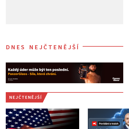
DNES NEJČTENĚJŠÍ
NEJČTENĚJŠÍ