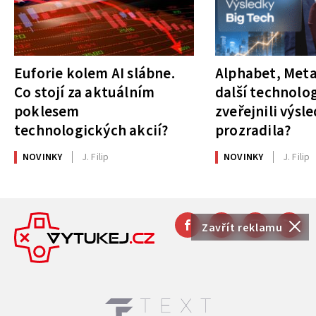
Euforie kolem AI slábne.
Alphabet, Meta
Co stojí za aktuálním
další technolog
poklesem
zveřejnili výsl
technologických akcií?
prozradila?
NOVINKY
J. Filip
NOVINKY
J. Filip
Zavřít reklamu