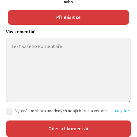
nebo
Přihlásit se
Váš komentář
celý text
Vyplněním shora uvedených údajů beru na vědomí, že společnost TEXT FACTORY s.r.o., sídlem Brno, Durďákova 336/29, Černá Pole, PSČ: 613 00, IČ: 06157831, zapsané u Krajského soudu v Brně, oddíl C, vložka 100399, bude zpracovávat mé osobní údaje uvedené v rámci mnou vyplněného registračního formuláře na základě oprávněných zájmů TEXT FACTORY s.r.o. dle čl. 6 odst. 1 písm. f) GDPR a pro splnění právních povinností (čl. 6 odst. 1 písm. c) GDPR), a to pro tyto účely: nezbytnost zajistit oprávnění návštěvníka webových stránek provozovaných společností TEXT FACTORY s.r.o. přispívat aktivně ke zveřejněným článkům nebo v rámci diskusních fór a výkon práv TEXT FACTORY s.r.o. jako administrátora těchto diskusních fór. Více informací o zpracování osobních údajů a právech lze nalézt v