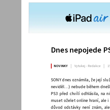
Dnes nepojede P
NOVINKY
Vytukej - Redakce
1
SONY dnes oznámila, že její sl
neviděl…) nebude během dneš
PS3 před chvílí odhlásila, na n
muset oželet online hraní, ale 
důvod odstávky není znám, ale