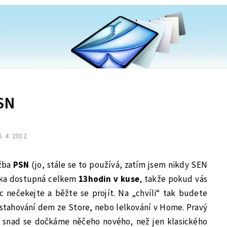
SN
5. 4. 2012
užba
PSN
(jo, stále se to používá, zatím jsem nikdy SEN
ka dostupná celkem
13hodin v kuse
, takže pokud vás
ic nečekejte a běžte se projít. Na „chvíli“ tak budete
i stahování dem ze Store, nebo lelkování v Home. Pravý
 snad se dočkáme něčeho nového, než jen klasického