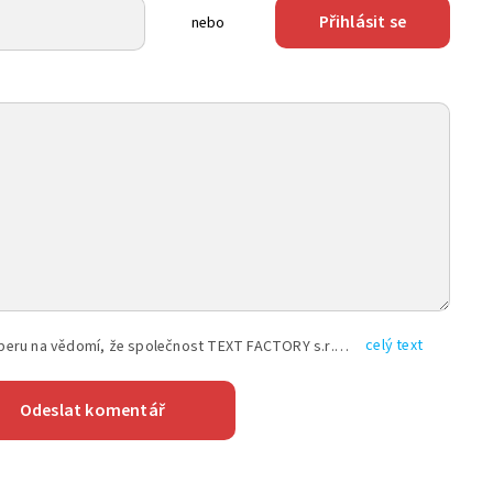
Přihlásit se
nebo
celý text
Vyplněním shora uvedených údajů beru na vědomí, že společnost TEXT FACTORY s.r.o., sídlem Brno, Durďákova 336/29, Černá Pole, PSČ: 613 00, IČ: 06157831, zapsané u Krajského soudu v Brně, oddíl C, vložka 100399, bude zpracovávat mé osobní údaje uvedené v rámci mnou vyplněného registračního formuláře na základě oprávněných zájmů TEXT FACTORY s.r.o. dle čl. 6 odst. 1 písm. f) GDPR a pro splnění právních povinností (čl. 6 odst. 1 písm. c) GDPR), a to pro tyto účely: nezbytnost zajistit oprávnění návštěvníka webových stránek provozovaných společností TEXT FACTORY s.r.o. přispívat aktivně ke zveřejněným článkům nebo v rámci diskusních fór a výkon práv TEXT FACTORY s.r.o. jako administrátora těchto diskusních fór. Více informací o zpracování osobních údajů a právech lze nalézt v