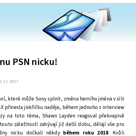
nu PSN nicku!
0. 12. 2017
řání, které může Sony splnit, změna herního jména v síti
X přinesla jiskřičku naděje, během jednoho z interview
tazy na toto téma, Shawn Layden reagoval překvapivě
touto záležitostí zabývají již delší dobu, dělají vše pro
ěny nicku dočkali někdy
během roku 2018
. Kvůli