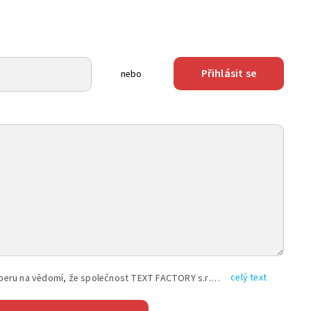
Přihlásit se
nebo
celý text
Vyplněním shora uvedených údajů beru na vědomí, že společnost TEXT FACTORY s.r.o., sídlem Brno, Durďákova 336/29, Černá Pole, PSČ: 613 00, IČ: 06157831, zapsané u Krajského soudu v Brně, oddíl C, vložka 100399, bude zpracovávat mé osobní údaje uvedené v rámci mnou vyplněného registračního formuláře na základě oprávněných zájmů TEXT FACTORY s.r.o. dle čl. 6 odst. 1 písm. f) GDPR a pro splnění právních povinností (čl. 6 odst. 1 písm. c) GDPR), a to pro tyto účely: nezbytnost zajistit oprávnění návštěvníka webových stránek provozovaných společností TEXT FACTORY s.r.o. přispívat aktivně ke zveřejněným článkům nebo v rámci diskusních fór a výkon práv TEXT FACTORY s.r.o. jako administrátora těchto diskusních fór. Více informací o zpracování osobních údajů a právech lze nalézt v