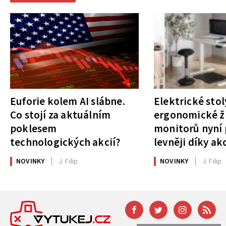
Euforie kolem AI slábne.
Elektrické stol
Co stojí za aktuálním
ergonomické ži
poklesem
monitorů nyní 
technologických akcií?
levněji díky ak
NOVINKY
J. Filip
NOVINKY
J. Filip