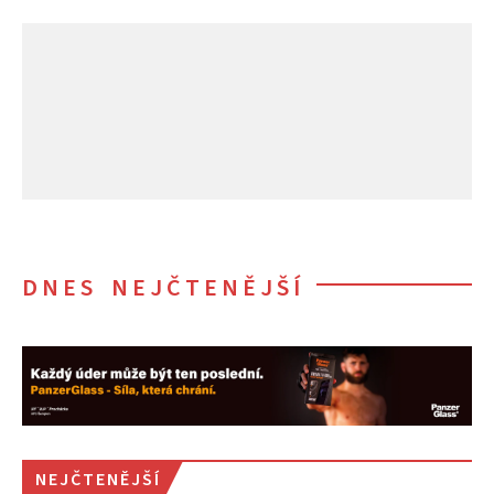
DNES NEJČTENĚJŠÍ
NEJČTENĚJŠÍ