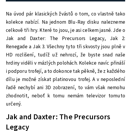
Na úvod pár klasických žvástů o tom, co vlastně tako
kolekce nabízí. Na jednom Blu-Ray disku nalezneme
celkově tři hry. Které to jsou, je asi celkem jasné. Jde o
Jak and Daxter: The Precursors Legacy, Jak 2:
Renegade a Jak 3. Všechny tyto tři skvosty jsou plně v
HD rozlišení, tudíž už nehrozí, že byste snad naše
hrdiny viděli v mázlých polohách. Kolekce navíc přináší
i podporu trofejí, a to dokonce tak pěkně, že z každého
dílu je možné získat platinovou trofej. A v neposlední
řadě nechybí ani 3D zobrazení, to vám však nemohu
zhodnotit, neboť k tomu nemám televizor tomuto
určený.
Jak and Daxter: The Precursors
Legacy