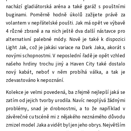
nachází gladiátorská aréna a také garáž s pouštními
buginami. Poměrně hodně úkolů zažijete právě za
volantem v nepřátelské poušti. Jak má opět ve výbavě
4 různé zbraně a na nich ještě dva další nástavce pro
alternativní palebné módy. Nově je také k dispozici
Light Jak, což je jakási variace na Dark Jaka, akorát s
novými schopnostmi. V neposlední řadě je opět vzhled
našeho hrdiny trochu jiný a Haven City také dostalo
nový kabát, neboť v něm probíhá válka, a tak je
zdevastováno k nepoznání.
Kolekce je velmi povedená, ba zřejmě nejlepší jaká se
zatím od jejich tvorby urodila. Navíc neoplývá žádnými
problémy, snad je drobnostmi, a to že například v
závěrečné cutscéně mi z nějakého neznámého důvodu
zmizel model Jaka a vidět byl jen jeho obrys. Největším