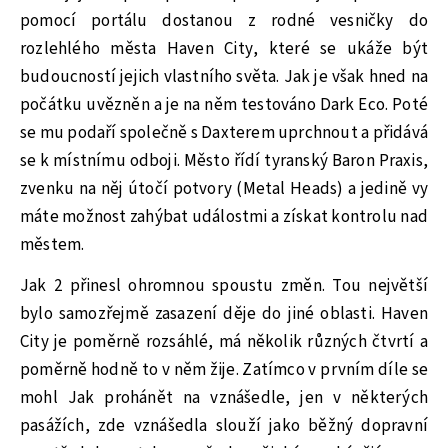
pomocí portálu dostanou z rodné vesničky do
rozlehlého města Haven City, které se ukáže být
budoucností jejich vlastního světa. Jak je však hned na
počátku uvězněn a je na něm testováno Dark Eco. Poté
se mu podaří společně s Daxterem uprchnout a přidává
se k místnímu odboji. Město řídí tyranský Baron Praxis,
zvenku na něj útočí potvory (Metal Heads) a jedině vy
máte možnost zahýbat událostmi a získat kontrolu nad
městem.
Jak 2 přinesl ohromnou spoustu změn. Tou největší
bylo samozřejmě zasazení děje do jiné oblasti. Haven
City je poměrně rozsáhlé, má několik různých čtvrtí a
poměrně hodně to v něm žije. Zatímco v prvním díle se
mohl Jak prohánět na vznášedle, jen v některých
pasážích, zde vznášedla slouží jako běžný dopravní