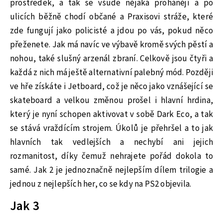
prostředek, a tak se všude nějaká prohánějí a po
ulicích běžně chodí občané a Praxisovi stráže, které
zde fungují jako policisté a jdou po vás, pokud něco
přeženete. Jak má navíc ve výbavě kromě svých pěstí a
nohou, také slušný arzenál zbraní. Celkově jsou čtyři a
každá z nich má ještě alternativní palebný mód. Později
ve hře získáte i Jetboard, což je něco jako vznášející se
skateboard a velkou změnou prošel i hlavní hrdina,
který je nyní schopen aktivovat v sobě Dark Eco, a tak
se stává vraždícím strojem. Úkolů je přehršel a to jak
hlavních tak vedlejších a nechybí ani jejich
rozmanitost, díky čemuž nehrajete pořád dokola to
samé. Jak 2 je jednoznačně nejlepším dílem trilogie a
jednou z nejlepších her, co se kdy na PS2 objevila.
Jak 3