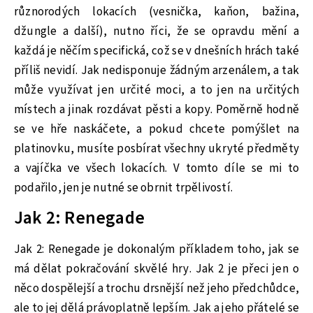
různorodých lokacích (vesnička, kaňon, bažina,
džungle a další), nutno říci, že se opravdu mění a
každá je něčím specifická, což se v dnešních hrách také
příliš nevidí. Jak nedisponuje žádným arzenálem, a tak
může využívat jen určité moci, a to jen na určitých
místech a jinak rozdávat pěsti a kopy. Poměrně hodně
se ve hře naskáčete, a pokud chcete pomýšlet na
platinovku, musíte posbírat všechny ukryté předměty
a vajíčka ve všech lokacích. V tomto díle se mi to
podařilo, jen je nutné se obrnit trpělivostí.
Jak 2: Renegade
Jak 2: Renegade je dokonalým příkladem toho, jak se
má dělat pokračování skvělé hry. Jak 2 je přeci jen o
něco dospělejší a trochu drsnější než jeho předchůdce,
ale to jej dělá právoplatně lepším. Jak a jeho přátelé se