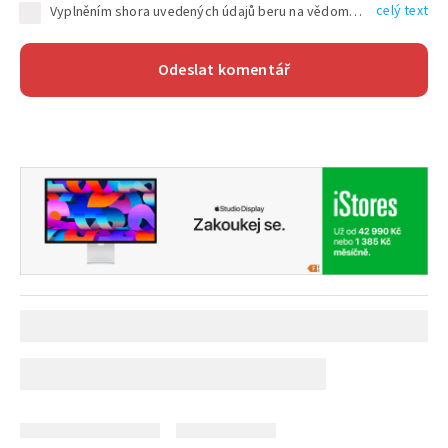
celý text
Vyplněním shora uvedených údajů beru na vědomí, že společnost TEXT FACTORY s.r.o., sídlem Brno, Durďákova 336/29, Černá Pole, PSČ: 613 00, IČ: 06157831, zapsané u Krajského soudu v Brně, oddíl C, vložka 100399, bude zpracovávat mé osobní údaje uvedené v rámci mnou vyplněného registračního formuláře na základě oprávněných zájmů TEXT FACTORY s.r.o. dle čl. 6 odst. 1 písm. f) GDPR a pro splnění právních povinností (čl. 6 odst. 1 písm. c) GDPR), a to pro tyto účely: nezbytnost zajistit oprávnění návštěvníka webových stránek provozovaných společností TEXT FACTORY s.r.o. přispívat aktivně ke zveřejněným článkům nebo v rámci diskusních fór a výkon práv TEXT FACTORY s.r.o. jako administrátora těchto diskusních fór. Více informací o zpracování osobních údajů a právech lze nalézt v