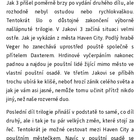
Jak 3 přišel poměrně brzy po vydání druhého dílu, ale
rozhodně nebyl ostudou nebo rychlokvaškou.
Tentokrát šlo o důstojné zakončení výborně
našlápnuté trilogie. V Jakovi 3 začíná situaci velmi
ostře. Jak je vykázán z města Haven City. Podlý hrabě
Veger ho zanechává uprostřed pouště společně s
přítelem Daxterem. Hrdinové vyčerpáním nakonec
padnou a najdou je pouštní lidé žijící mimo město ve
vlastní pouštní osadě. Ve třetím Jakovi se příběh
trochu ubírá ke klišé, neboť hrozí zánik celého světa a
jak je vám asi jasné, nemůže tomu učinit přítrž nikdo
jiný, než naše rozverné duo.
Poslední díl trilogie přináší v podstatě to samé, co díl
druhý, ale i tak je tu pár velkých změn, které stojí za
řeč. Tentokrát je možné cestovat mezi Haven City a
pouštním městečkem. Navíc v pouštní osadě se