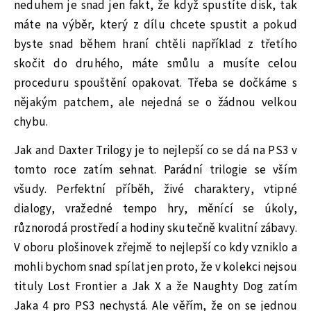
neduhem je snad jen fakt, že když spustíte disk, tak
máte na výběr, který z dílu chcete spustit a pokud
byste snad během hraní chtěli například z třetího
skočit do druhého, máte smůlu a musíte celou
proceduru spouštění opakovat. Třeba se dočkáme s
nějakým patchem, ale nejedná se o žádnou velkou
chybu.
Jak and Daxter Trilogy je to nejlepší co se dá na PS3 v
tomto roce zatím sehnat. Parádní trilogie se vším
všudy. Perfektní příběh, živé charaktery, vtipné
dialogy, vražedné tempo hry, měnící se úkoly,
různorodá prostředí a hodiny skutečně kvalitní zábavy.
V oboru plošinovek zřejmě to nejlepší co kdy vzniklo a
mohli bychom snad spílat jen proto, že v kolekci nejsou
tituly Lost Frontier a Jak X a že Naughty Dog zatím
Jaka 4 pro PS3 nechystá. Ale věřím, že on se jednou