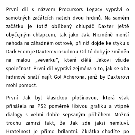
První díl s názvem Precursors Legacy vypráví o
samotných začátcích našich dvou hrdinů. Na samém
začátku je totiž oblíbený chlupáč Daxter ještě
obyčejným chlapcem, tak jako Jak. Nicméně menší
nehoda na záhadném ostrově, při níž dojde ke styku s
Dark Ecem je Daxterovi osudnou. Od té doby je změněn
na malou „veverku“, která dělá Jakovi všude
společnost. První díl vypráví zejména o to, jak se oba
hrdinové snaží najít Gol Acherona, jenž by Daxterovi
mohl pomoct.
První Jak byl klasickou plošinovou, která však
přinášela na PS2 poměrně líbivou grafiku a vtipné
dialogy s velmi dobře sepsaným příběhem. Možná
trochu zamrzí fakt, že Jak zde jaksi nemluví.
Hratelnost je přímo brilantní. Zkrátka chodíte po