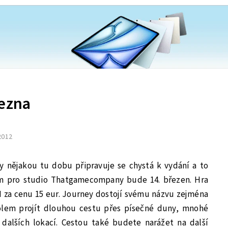
řezna
 2012
y nějakou tu dobu připravuje se chystá k vydání a to
m pro studio Thatgamecompany bude 14. březen. Hra
za cenu 15 eur. Journey dostojí svému názvu zejména
olem projít dlouhou cestu přes písečné duny, mnohé
dalších lokací. Cestou také budete narážet na další