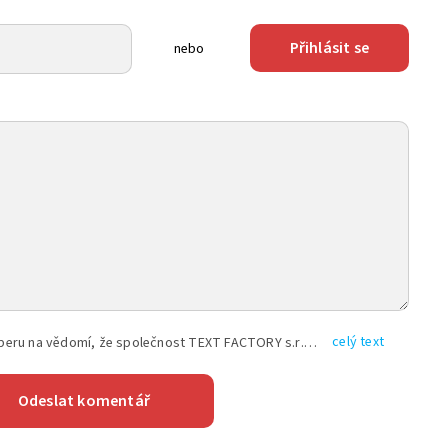
Přihlásit se
nebo
celý text
Vyplněním shora uvedených údajů beru na vědomí, že společnost TEXT FACTORY s.r.o., sídlem Brno, Durďákova 336/29, Černá Pole, PSČ: 613 00, IČ: 06157831, zapsané u Krajského soudu v Brně, oddíl C, vložka 100399, bude zpracovávat mé osobní údaje uvedené v rámci mnou vyplněného registračního formuláře na základě oprávněných zájmů TEXT FACTORY s.r.o. dle čl. 6 odst. 1 písm. f) GDPR a pro splnění právních povinností (čl. 6 odst. 1 písm. c) GDPR), a to pro tyto účely: nezbytnost zajistit oprávnění návštěvníka webových stránek provozovaných společností TEXT FACTORY s.r.o. přispívat aktivně ke zveřejněným článkům nebo v rámci diskusních fór a výkon práv TEXT FACTORY s.r.o. jako administrátora těchto diskusních fór. Více informací o zpracování osobních údajů a právech lze nalézt v