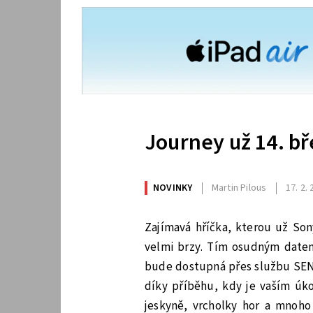
Journey už 14. b
NOVINKY
Martin Pilous
17. 2.
Zajímavá hříčka, kterou už Son
velmi brzy. Tím osudným date
bude dostupná přes službu SEN 
díky příběhu, kdy je vaším úk
jeskyně, vrcholky hor a mnoho 