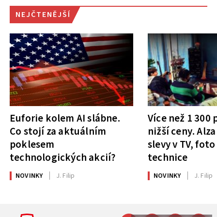
NEJČTENĚJŠÍ
Euforie kolem AI slábne.
Více než 1 300
Co stojí za aktuálním
nižší ceny. Alza
poklesem
slevy v TV, foto
technologických akcií?
technice
NOVINKY
J. Filip
NOVINKY
J. Filip