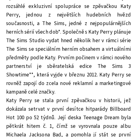
rozsáhlé exkluzivní spolupráce se zpěvačkou Katy
Perry, jednou z největších hudebních hvězd
současnosti, a The Sims, jedné z nejpopulárnějších
herních sérií všech dob*. Společně s Katy Perry plánuje
The Sims Studio vydat hned několik her v rámci série
The Sims se speciálním herním obsahem a virtuálními
předměty podle Katy. Prvním počinem v rámci nového
partnerství je sběratelská edice The Sims 3
Showtime**, která vyjde v březnu 2012. Katy Perry se
rovněž zapojí do zcela nové reklamní a marketingové
kampaně celé značky.
Katy Perry se stala první zpěvačkou v historii, jež
dokázala setrvat v první desítce hitparády Billboard
Hot 100 po 52 týdnů. Její deska Teenage Dream byla
pětkrát hitem č. 1, čímž se vyrovnala pouze albu
Michaela Jacksona Bad, a pomohla jí stát se první