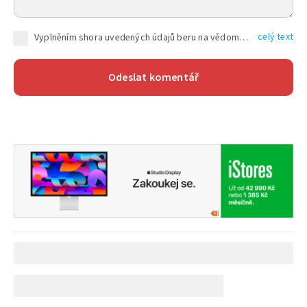
celý text
Vyplněním shora uvedených údajů beru na vědomí, že společnost TEXT FACTORY s.r.o., sídlem Brno, Durďákova 336/29, Černá Pole, PSČ: 613 00, IČ: 06157831, zapsané u Krajského soudu v Brně, oddíl C, vložka 100399, bude zpracovávat mé osobní údaje uvedené v rámci mnou vyplněného registračního formuláře na základě oprávněných zájmů TEXT FACTORY s.r.o. dle čl. 6 odst. 1 písm. f) GDPR a pro splnění právních povinností (čl. 6 odst. 1 písm. c) GDPR), a to pro tyto účely: nezbytnost zajistit oprávnění návštěvníka webových stránek provozovaných společností TEXT FACTORY s.r.o. přispívat aktivně ke zveřejněným článkům nebo v rámci diskusních fór a výkon práv TEXT FACTORY s.r.o. jako administrátora těchto diskusních fór. Více informací o zpracování osobních údajů a právech lze nalézt v