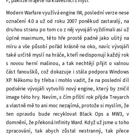
F, pakliže hrajete na klávesnici s myší.
Modern Warfare využívá engine IW, poslední verze nese
označení 4.0 a už od roku 2007 poněkud zastaralý, na
druhou stranu po tom co z něj vyvojáři vyždímali asi už
úplné maximum, této hře prostě padné jako ušitý na
míru a vše působí pořád krásně na oko, navíc vývojáři
také určitě myslí na hráče, kteří nedisponují každý rok
s novou herní mašinou, a tak nechtějí přijit o valnou
část fanoušků, což dokazuje i stála podpora Windows
XP. Někomu by třeba i mohlo vadit, že na poslední díl
podsérie vývojáři vytvořili nový engine, který by zničil
image této hry. Nevím, s čím příští rok přijde Treyarch
a vlastně mě to ani moc nezajímá, protože si myslím, že
ten opravdu bude recyklovat Black Ops a MW3, v
domnění, že překoná Infinity Ward. Když už jsme u toho
zpracování, tak abych zůstal nestranný, tak přece