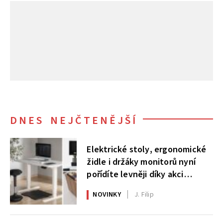
DNES NEJČTENĚJŠÍ
Elektrické stoly, ergonomické
židle i držáky monitorů nyní
pořídíte levněji díky akci
AlzaErgo
NOVINKY
J. Filip