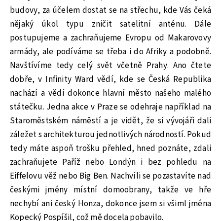
budovy, za účelem dostat se na střechu, kde Vás čeká
nějaký úkol typu zničit satelitní anténu. Dále
postupujeme a zachraňujeme Evropu od Makarovovy
armády, ale podíváme se třeba i do Afriky a podobně.
Navštívíme tedy celý svět včetně Prahy. Ano čtete
dobře, v Infinity Ward vědí, kde se Česká Republika
nachází a vědí dokonce hlavní město našeho malého
státečku. Jedna akce v Praze se odehraje například na
Staroměstském náměstí a je vidět, že si vývojáři dali
záležet s architekturou jednotlivých národností. Pokud
tedy máte aspoň trošku přehled, hned poznáte, zdali
zachraňujete Paříž nebo Londýn i bez pohledu na
Eiffelovu věž nebo Big Ben. Nachvíli se pozastavíte nad
českými jmény místní domoobrany, takže ve hře
nechybí ani český Honza, dokonce jsem si všiml jména
Kopecký Pospíšil, což mě docela pobavilo.