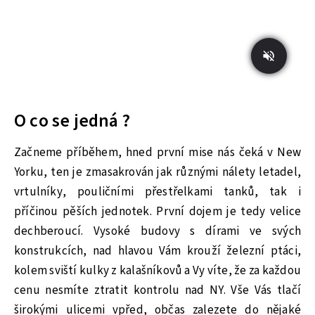
O co se jedná ?
Začneme příběhem, hned první mise nás čeká v New
Yorku, ten je zmasakrován jak různými nálety letadel,
vrtulníky, pouličními přestřelkami tanků, tak i
příčinou pěších jednotek. První dojem je tedy velice
dechberoucí. Vysoké budovy s dírami ve svých
konstrukcích, nad hlavou Vám krouží železní ptáci,
kolem sviští kulky z kalašníkovů a Vy víte, že za každou
cenu nesmíte ztratit kontrolu nad NY. Vše Vás tlačí
širokými ulicemi vpřed, občas zalezete do nějaké