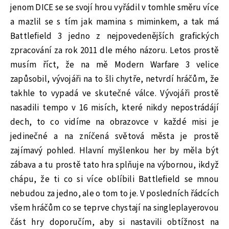
jenom DICE se se svojí hrou vyřádil v tomhle směru více
a mazlil se s tím jak mamina s miminkem, a tak má
Battlefield 3 jedno z nejpovedenějších grafických
zpracování za rok 2011 dle mého názoru. Letos prostě
musím říct, že na mě Modern Warfare 3 velice
zapůsobil, vývojáři na to šli chytře, netvrdí hráčům, že
takhle to vypadá ve skutečné válce. Vývojáři prostě
nasadili tempo v 16 misích, které nikdy nepostrádájí
dech, to co vidíme na obrazovce v každé misi je
jedinečné a na zníčená světová města je prostě
zajímavý pohled. Hlavní myšlenkou her by měla být
zábava a tu prostě tato hra splňuje na výbornou, ikdyž
chápu, že ti co si více oblíbili Battlefield se mnou
nebudou za jedno, ale o tom to je. V posledních řádcích
všem hráčům co se teprve chystají na singleplayerovou
část hry doporučím, aby si nastavili obtížnost na