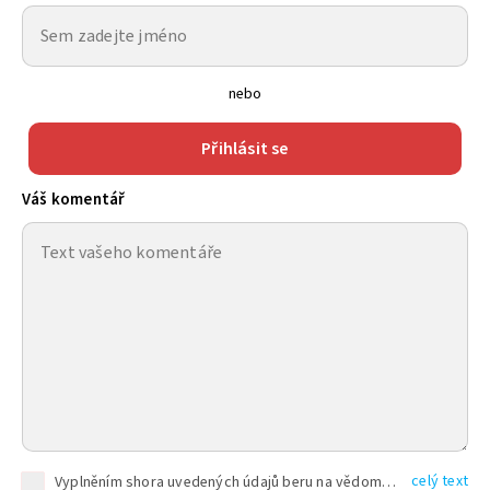
nebo
Přihlásit se
Váš komentář
celý text
Vyplněním shora uvedených údajů beru na vědomí, že společnost TEXT FACTORY s.r.o., sídlem Brno, Durďákova 336/29, Černá Pole, PSČ: 613 00, IČ: 06157831, zapsané u Krajského soudu v Brně, oddíl C, vložka 100399, bude zpracovávat mé osobní údaje uvedené v rámci mnou vyplněného registračního formuláře na základě oprávněných zájmů TEXT FACTORY s.r.o. dle čl. 6 odst. 1 písm. f) GDPR a pro splnění právních povinností (čl. 6 odst. 1 písm. c) GDPR), a to pro tyto účely: nezbytnost zajistit oprávnění návštěvníka webových stránek provozovaných společností TEXT FACTORY s.r.o. přispívat aktivně ke zveřejněným článkům nebo v rámci diskusních fór a výkon práv TEXT FACTORY s.r.o. jako administrátora těchto diskusních fór. Více informací o zpracování osobních údajů a právech lze nalézt v