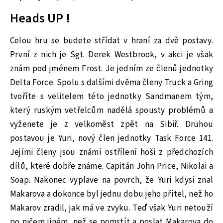
Heads UP !
Celou hru se budete střídat v hraní za dvě postavy.
První z nich je Sgt. Derek Westbrook, v akci je však
znám pod jménem Frost. Je jedním ze členů jednotky
Delta Force. Spolu s dalšími dvěma členy Truck a Gring
tvoříte s velitelem této jednotky Sandmanem tým,
který ruským vetřelcům nadělá spousty problémů a
vyženete je z velkoměst zpět na Sibiř. Druhou
postavou je Yuri, nový člen jednotky Task Force 141.
Jejími členy jsou známí ostřílení hoši z předchozích
dílů, které dobře známe. Capitán John Price, Nikolai a
Soap. Nakonec vyplave na povrch, že Yuri kdysi znal
Makarova a dokonce byl jednu dobu jeho přítel, než ho
Makarov zradil, jak má ve zvyku. Teď však Yuri netouží
po ničem jiném, než se pomstít a poslat Makarova do