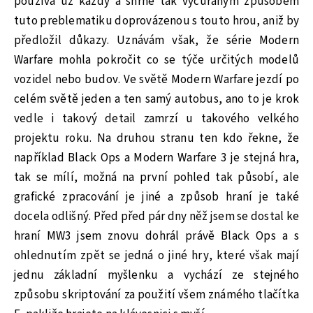
používá už každý a shrne tak vyčůraným způsobem
tuto preblematiku doprovázenou s touto hrou, aniž by
předložil důkazy. Uznávám však, že série Modern
Warfare mohla pokročit co se týče určitých modelů
vozidel nebo budov. Ve světě Modern Warfare jezdí po
celém světě jeden a ten samý autobus, ano to je krok
vedle i takový detail zamrzí u takového velkého
projektu roku. Na druhou stranu ten kdo řekne, že
například Black Ops a Modern Warfare 3 je stejná hra,
tak se mílí, možná na první pohled tak působí, ale
grafické zpracování je jiné a způsob hraní je také
docela odlišný. Před před pár dny něž jsem se dostal ke
hraní MW3 jsem znovu dohrál právě Black Ops a s
ohlednutím zpět se jedná o jiné hry, které však mají
jednu základní myšlenku a vychází ze stejného
způsobu skriptování za použití všem známého tlačítka