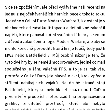
Sice se zpožděním, ale přeci vydáváme naši recenzi na
jednu z nejočekávanějších herních pecek tohoto roku.
Jedná se o Call of Duty: Modern Warfare 3, k dostaní je v
obchodech od začátku listopadu a definitivně zakončil
napětí, které panovalo před vydáním této hry nejenom
z důvodu zakončení trilogie Modern Warfare, ale aby se
mohlo konečně posoudit, která hra je lepší, tedy jestli
MW3 nebo Battlefield 3. Můj osobní názor je ten, že
tyto dvě hry by se neměli moc srovnávat, jediné co mají
společného je žánr, válečné FPS, a to je asi tak vše,
protože v Call of Duty jde hlavně o akci, krok vpřed a
střílení nabíhajících vojáků. Na druhé straně stojí
Battlefield, který se několik let snaží obrat CoD o
prvenství v prodejích, letos vsadil na propracovanou
grafiku, zničitelné prostředí, které ale nebylo