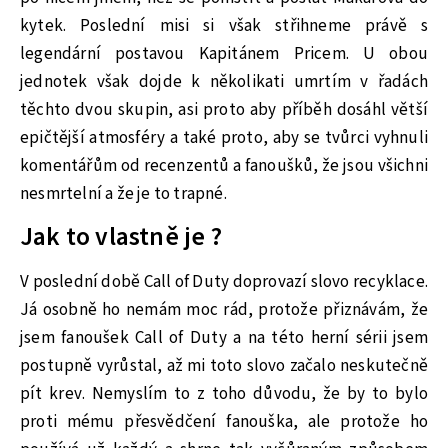
kytek. Poslední misi si však střihneme právě s
legendární postavou Kapitánem Pricem. U obou
jednotek však dojde k několikati umrtím v řadách
těchto dvou skupin, asi proto aby příběh dosáhl větší
epičtější atmosféry a také proto, aby se tvůrci vyhnuli
komentářům od recenzentů a fanoušků, že jsou všichni
nesmrtelní a že je to trapné.
Jak to vlastně je ?
V poslední době Call of Duty doprovazí slovo recyklace.
Já osobně ho nemám moc rád, protože přiznávám, že
jsem fanoušek Call of Duty a na této herní sérii jsem
postupně vyrůstal, až mi toto slovo začalo neskutečně
pít krev. Nemyslím to z toho důvodu, že by to bylo
proti mému přesvědčení fanouška, ale protože ho