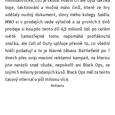
minimalistické, což je škoda. Hlavní cíl ale byla taktika
boje, taktizování a možná málo činů, které ze hry
udělaly nudný dokument, slovy mého kolegy Saidla.
MW3 si v prodejích vede výtečně a za prvních 5 dnů
prodeje si koupilo tento díl 6,5 milionů lidí po celém
světě. Samozřejmě tomu napomáhá profláknutá
značka, ale Call of Duty splňuje přesně to, co všední
hráči požadují a to je hlavně zábava. Battlefield po 7
dnech přes svoji masivní reklamní kampaň, na kterou
jste narazili snad všude, nepokořil ani Black Ops, se
svými 5 miliony prodaných kusů. Black Ops měl za tento
časový interval o půl milionu více.
Reklama