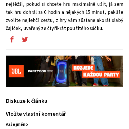
nejtěžší, pokud si chcete hru maximalně užít, já sem
tak hru dohrál za 6 hodin a nějakých 15 minut, pakliže
zvolíte nejlehčí cestu, z hry vám zůstane akorát slabý
čajíček, uvařený ze čtyřikrát použitého sáčku.
Diskuze k článku
Vložte vlastní komentář
Vaše jméno