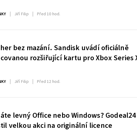
NKY
Jiří Filip
Před 10 hod.
 her bez mazání. Sandisk uvádí oficiálně
ncovanou rozšiřující kartu pro Xbox Series 
NKY
Jiří Filip
Před 12 hod.
áte levný Office nebo Windows? Godeal24
til velkou akci na originální licence