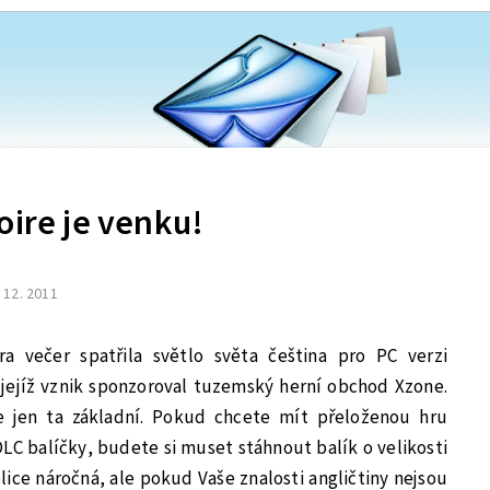
oire je venku!
. 12. 2011
a večer spatřila světlo světa čeština pro PC verzi
 jejíž vznik sponzoroval tuzemský herní obchod Xzone.
e jen ta základní. Pokud chcete mít přeloženou hru
C balíčky, budete si muset stáhnout balík o velikosti
velice náročná, ale pokud Vaše znalosti angličtiny nejsou