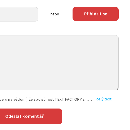
Přihlásit se
nebo
celý text
Vyplněním shora uvedených údajů beru na vědomí, že společnost TEXT FACTORY s.r.o., sídlem Brno, Durďákova 336/29, Černá Pole, PSČ: 613 00, IČ: 06157831, zapsané u Krajského soudu v Brně, oddíl C, vložka 100399, bude zpracovávat mé osobní údaje uvedené v rámci mnou vyplněného registračního formuláře na základě oprávněných zájmů TEXT FACTORY s.r.o. dle čl. 6 odst. 1 písm. f) GDPR a pro splnění právních povinností (čl. 6 odst. 1 písm. c) GDPR), a to pro tyto účely: nezbytnost zajistit oprávnění návštěvníka webových stránek provozovaných společností TEXT FACTORY s.r.o. přispívat aktivně ke zveřejněným článkům nebo v rámci diskusních fór a výkon práv TEXT FACTORY s.r.o. jako administrátora těchto diskusních fór. Více informací o zpracování osobních údajů a právech lze nalézt v