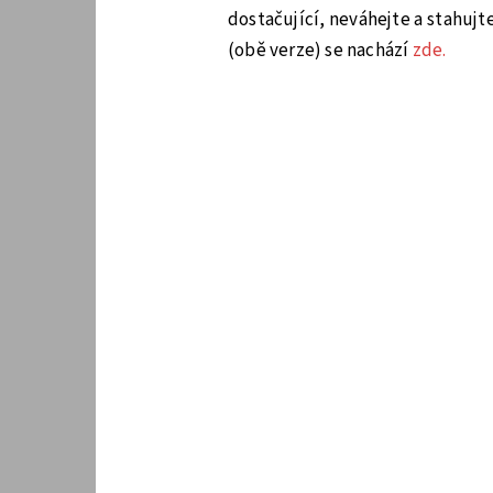
dostačující, neváhejte a stahujt
(obě verze) se nachází
zde.