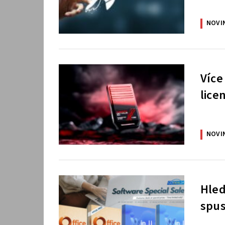
NOVI
Více
lice
NOVI
Hled
spus