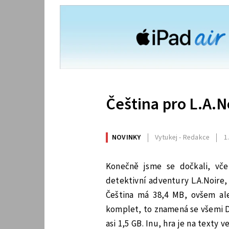
Čeština pro L.A.N
NOVINKY
Vytukej - Redakce
1
Konečně jsme se dočkali, včer
detektivní adventury L.A.Noire,
Čeština má 38,4 MB, ovšem al
komplet, to znamená se všemi DL
asi 1,5 GB. Inu, hra je na texty 