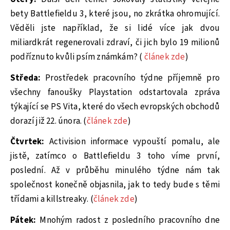
bety Battlefieldu 3, které jsou, no zkrátka ohromující.
Věděli jste například, že si lidé více jak dvou
miliardkrát regenerovali zdraví, či jich bylo 19 milionů
podříznuto kvůli psím známkám? (
článek zde
)
Středa:
Prostředek pracovního týdne příjemně pro
všechny fanoušky Playstation odstartovala zpráva
týkající se PS Vita, které do všech evropských obchodů
dorazí již 22. února. (
článek zde
)
Čtvrtek:
Activision informace vypouští pomalu, ale
jistě, zatímco o Battlefieldu 3 toho víme první,
poslední. Až v průběhu minulého týdne nám tak
společnost konečně objasnila, jak to tedy bude s těmi
třídami a killstreaky. (
článek zde
)
Pátek:
Mnohým radost z posledního pracovního dne