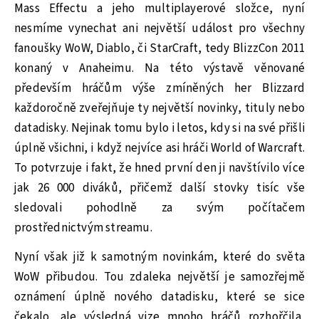
Mass Effectu a jeho multiplayerové složce, nyní
nesmíme vynechat ani největší událost pro všechny
fanoušky WoW, Diablo, či StarCraft, tedy BlizzCon 2011
konaný v Anaheimu. Na této výstavě věnované
především hráčům výše zmíněných her Blizzard
každoročně zveřejňuje ty největší novinky, tituly nebo
datadisky. Nejinak tomu bylo i letos, kdy si na své přišli
úplně všichni, i když nejvíce asi hráči World of Warcraft.
To potvrzuje i fakt, že hned první den ji navštívilo více
jak 26 000 diváků, přičemž další stovky tisíc vše
sledovali pohodlně za svým počítačem
prostřednictvým streamu.
Nyní však již k samotným novinkám, které do světa
WoW přibudou. Tou zdaleka největší je samozřejmě
oznámení úplně nového datadisku, které se sice
čekalo, ale výsledná vize mnoho hráčů rozhořčila,