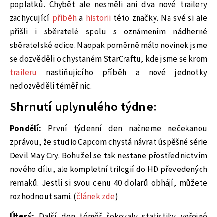
poplatků. Chybět ale nesměli ani dva nové trailery
zachycující
příběh
a
historii
této značky. Na své si ale
přišli i sběratelé spolu s oznámením nádherné
sběratelské edice. Naopak poměrně málo novinek jsme
se dozvěděli o chystaném StarCraftu, kde jsme se krom
traileru
nastiňujícího příběh a nové jednotky
nedozvěděli téměř nic.
Shrnutí uplynulého týdne:
Pondělí:
První týdenní den načneme nečekanou
zprávou, že studio Capcom chystá návrat úspěšné série
Devil May Cry. Bohužel se tak nestane přostřednictvím
nového dílu, ale kompletní trilogií do HD převedených
remaků. Jestli si svou cenu 40 dolarů obhájí, můžete
rozhodnout sami. (
článek zde
)
Úterý:
Další den téměř šokovaly statistiky veřejné