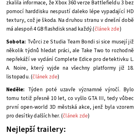
zkalila informace, že Xbox 360 verze Battlefieldu 3 bez
pomocí harddisku nespustí daleko lépe vypadající HD
textury, což je škoda. Na druhou stranu v dnešní době
má alespoň 4 GB flashdisk snad každý.(
článek zde
)
Sobota:
Tvůrci ze Studia Team Bondi si sice musejí již
několik týdnů hledat práci, ale Take Two to rozhodně
nepřekáží ve vydání Complete Edice pro detektivku L.
A. Noire, který vyjde na všechny platformy již 18.
listopadu. (
článek zde
)
Neděle:
Týden poté uzavře významné výročí. Bylo
tomu totiž přesně 10 let, co vyšlo GTA III, tedy vůbec
první open-world 3D městská akce, jenž byla vzorem
pro desítky dalších her. (
článek zde
)
Nejlepší trailery: