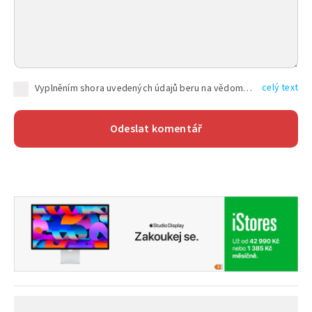
celý text
Vyplněním shora uvedených údajů beru na vědomí, že společnost TEXT FACTORY s.r.o., sídlem Brno, Durďákova 336/29, Černá Pole, PSČ: 613 00, IČ: 06157831, zapsané u Krajského soudu v Brně, oddíl C, vložka 100399, bude zpracovávat mé osobní údaje uvedené v rámci mnou vyplněného registračního formuláře na základě oprávněných zájmů TEXT FACTORY s.r.o. dle čl. 6 odst. 1 písm. f) GDPR a pro splnění právních povinností (čl. 6 odst. 1 písm. c) GDPR), a to pro tyto účely: nezbytnost zajistit oprávnění návštěvníka webových stránek provozovaných společností TEXT FACTORY s.r.o. přispívat aktivně ke zveřejněným článkům nebo v rámci diskusních fór a výkon práv TEXT FACTORY s.r.o. jako administrátora těchto diskusních fór. Více informací o zpracování osobních údajů a právech lze nalézt v