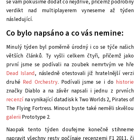
se vám pokusíme dodat co nejdříve, přičemž podrobný
verdikt nad multiplayerem vyneseme až týden
následující.
Co bylo napsáno a co vás nemine:
Minulý týden byl poměrně úrodný i co se týče našich
větších článků. Ty vyšli celkem čtyři, přičemž jako
první jsme se podívali na zoubek nemrtvým ve hře
Dead Island
, následně otestovali již hratelnější verzi
druhé
Red Orchestry
. Podívali jsme se i do
historie
značky Diablo a na závěr napsali i jednu z prvních
recenzí
na vynikající datadisk k Two Worlds 2, Pirates of
The Flying Fortress. Minout byste také neměli skvělou
galerii
Prototype 2.
Naopak tento týden doufejme konečně stihneme
napravit všechny resty počínaje recenzemi F1 2011, či