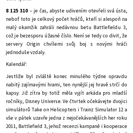
8 125 310
– je čas, abyste udivením otevřeli svá ústa,
neboť toto je celkový počet hráčů, kteří si alespoň na
malý okamžik zahráli nedávnou betu Battlefieldu 3,
což je bezesporu úžasné číslo. Není se tedy co divit, že
servery Origin chvílemi svůj boj s novými hráči
jednoduše vzdaly.
Kalendář:
Jestliže byl zvláště konec minulého týdne opravdu
nabitý zajímavými hrami, ten nynější jej hravě strčí do
kapsy. Již zítra by totiž měla vyjít arkáda pro mladší
ročníky, Disney Universe. Ve čtvrtek očekávejte dvojici
simulátorů Take on Helicopters i Trainz Simulator 12 a
vše v pátek uzavře jedna z nejočekávanějších her roku
2011, Battlefield 3, jehož recenzi kampaně i kooperace