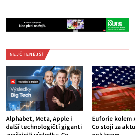
NEJČTENĚJŠÍ
Alphabet, Meta, Apple i
Euforie kolem A
další technologičtí giganti
Co stojí za akt
zveřejnili výsledky. Co
poklesem