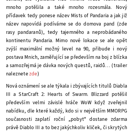
mnoho potěšila a také mnoho rozesmála. Nový
přídavek tedy ponese název Mists of Pandaria a jak již
název napovídá podíváme se do domova pand (zde
rasy pandaranů), tedy tajemného a neprobádaného
kontinentu Pandaria. Mimo nové lokace se ale opět
zvýší maximální možný level na 90, přibude i nový
postava Mnich, zaměřující se především na boj z blízka
a samozřejmá je dávka nových questů, raidů… (trailer
naleznete
zde
)
Nová oznámení se ale týkala i zbývajících titulů Diabla
III a StarCraft 2: Hearts of Swarm. Blizzard potěšil
především velmi závislé hráče WoW když zveřejnil
nabídku, dle které každý, kdo si v největším MMORPG
současnosti zaplatí roční „pobyt“ dostane zdarma
právě Diablo III a to bez jakýchkoliv kliček, či skrytých