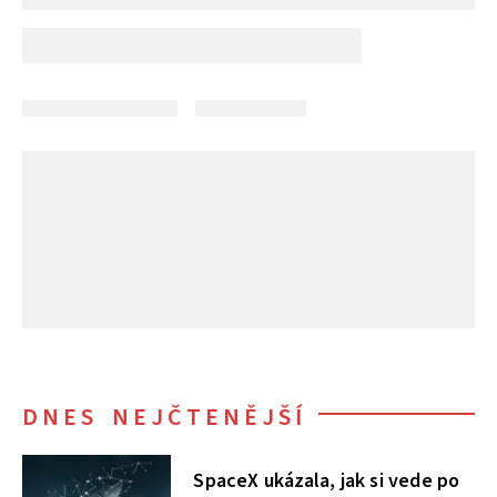
DNES NEJČTENĚJŠÍ
SpaceX ukázala, jak si vede po