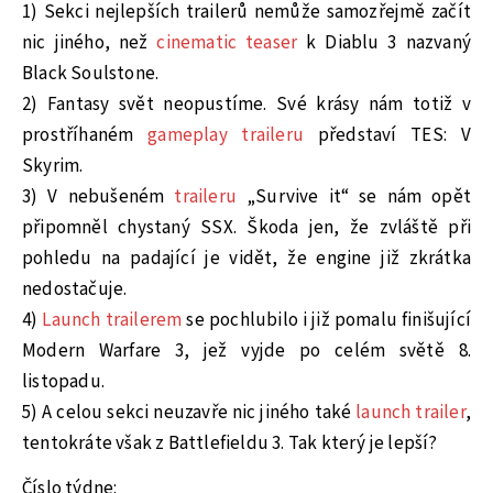
1) Sekci nejlepších trailerů nemůže samozřejmě začít
nic jiného, než
cinematic teaser
k Diablu 3 nazvaný
Black Soulstone.
2) Fantasy svět neopustíme. Své krásy nám totiž v
prostříhaném
gameplay traileru
představí TES: V
Skyrim.
3) V nebušeném
traileru
„Survive it“ se nám opět
připomněl chystaný SSX. Škoda jen, že zvláště při
pohledu na padající je vidět, že engine již zkrátka
nedostačuje.
4)
Launch trailerem
se pochlubilo i již pomalu finišující
Modern Warfare 3, jež vyjde po celém světě 8.
listopadu.
5) A celou sekci neuzavře nic jiného také
launch trailer
,
tentokráte však z Battlefieldu 3. Tak který je lepší?
Číslo týdne: