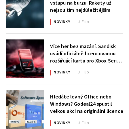
vstupu na burzu. Rakety už
nejsou tím nejdůležitějším
NOVINKY
J. Filip
Více her bez mazání. Sandisk
uvádí oficiálně licencovanou
rozšiřující kartu pro Xbox Series
X|S
NOVINKY
J. Filip
Hledáte levný Office nebo
Windows? Godeal24 spustil
velkou akci na originální licence
NOVINKY
J. Filip