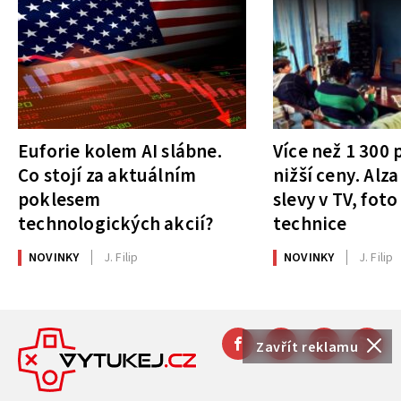
Euforie kolem AI slábne.
Více než 1 300
Co stojí za aktuálním
nižší ceny. Alza
poklesem
slevy v TV, foto
technologických akcií?
technice
NOVINKY
J. Filip
NOVINKY
J. Filip
Zavřít reklamu