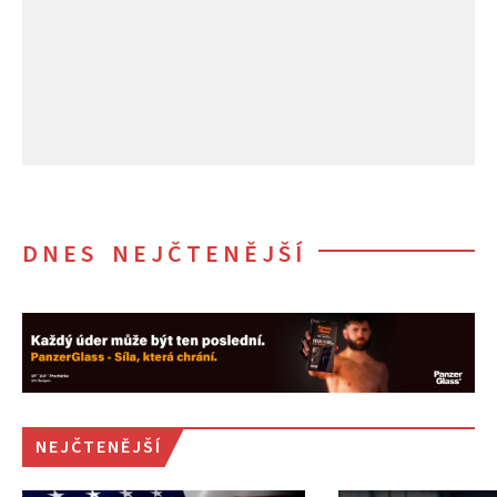
DNES NEJČTENĚJŠÍ
NEJČTENĚJŠÍ