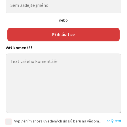
nebo
Přihlásit se
Váš komentář
celý text
Vyplněním shora uvedených údajů beru na vědomí, že společnost TEXT FACTORY s.r.o., sídlem Brno, Durďákova 336/29, Černá Pole, PSČ: 613 00, IČ: 06157831, zapsané u Krajského soudu v Brně, oddíl C, vložka 100399, bude zpracovávat mé osobní údaje uvedené v rámci mnou vyplněného registračního formuláře na základě oprávněných zájmů TEXT FACTORY s.r.o. dle čl. 6 odst. 1 písm. f) GDPR a pro splnění právních povinností (čl. 6 odst. 1 písm. c) GDPR), a to pro tyto účely: nezbytnost zajistit oprávnění návštěvníka webových stránek provozovaných společností TEXT FACTORY s.r.o. přispívat aktivně ke zveřejněným článkům nebo v rámci diskusních fór a výkon práv TEXT FACTORY s.r.o. jako administrátora těchto diskusních fór. Více informací o zpracování osobních údajů a právech lze nalézt v