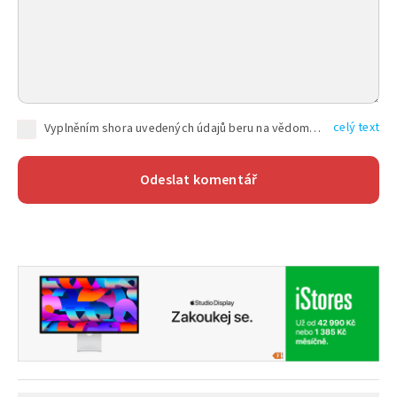
celý text
Vyplněním shora uvedených údajů beru na vědomí, že společnost TEXT FACTORY s.r.o., sídlem Brno, Durďákova 336/29, Černá Pole, PSČ: 613 00, IČ: 06157831, zapsané u Krajského soudu v Brně, oddíl C, vložka 100399, bude zpracovávat mé osobní údaje uvedené v rámci mnou vyplněného registračního formuláře na základě oprávněných zájmů TEXT FACTORY s.r.o. dle čl. 6 odst. 1 písm. f) GDPR a pro splnění právních povinností (čl. 6 odst. 1 písm. c) GDPR), a to pro tyto účely: nezbytnost zajistit oprávnění návštěvníka webových stránek provozovaných společností TEXT FACTORY s.r.o. přispívat aktivně ke zveřejněným článkům nebo v rámci diskusních fór a výkon práv TEXT FACTORY s.r.o. jako administrátora těchto diskusních fór. Více informací o zpracování osobních údajů a právech lze nalézt v