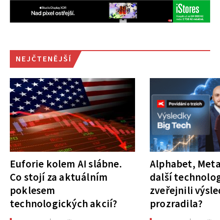
NEJČTENĚJŠÍ
Euforie kolem AI slábne.
Alphabet, Meta
Co stojí za aktuálním
další technolog
poklesem
zveřejnili výsl
technologických akcií?
prozradila?