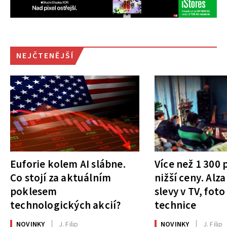
NEJČTENĚJŠÍ
Euforie kolem AI slábne.
Více než 1 300
Co stojí za aktuálním
nižší ceny. Alza
poklesem
slevy v TV, foto
technologických akcií?
technice
NOVINKY
J. Filip
NOVINKY
J. Filip