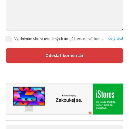
celý text
Vyplněním shora uvedených údajů beru na vědomí, že společnost TEXT FACTORY s.r.o., sídlem Brno, Durďákova 336/29, Černá Pole, PSČ: 613 00, IČ: 06157831, zapsané u Krajského soudu v Brně, oddíl C, vložka 100399, bude zpracovávat mé osobní údaje uvedené v rámci mnou vyplněného registračního formuláře na základě oprávněných zájmů TEXT FACTORY s.r.o. dle čl. 6 odst. 1 písm. f) GDPR a pro splnění právních povinností (čl. 6 odst. 1 písm. c) GDPR), a to pro tyto účely: nezbytnost zajistit oprávnění návštěvníka webových stránek provozovaných společností TEXT FACTORY s.r.o. přispívat aktivně ke zveřejněným článkům nebo v rámci diskusních fór a výkon práv TEXT FACTORY s.r.o. jako administrátora těchto diskusních fór. Více informací o zpracování osobních údajů a právech lze nalézt v