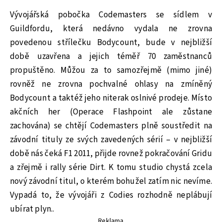
Vývojářská pobočka Codemasters se sídlem v
Guildfordu, která nedávno vydala ne zrovna
povedenou střílečku Bodycount, bude v nejbližší
době uzavřena a jejich téměř 70 zaměstnanců
propuštěno. Můžou za to samozřejmě (mimo jiné)
rovněž ne zrovna pochvalné ohlasy na zmíněný
Bodycount a taktéž jeho niterak oslnivé prodeje. Místo
akčních her (Operace Flashpoint ale zůstane
zachována) se chtějí Codemasters plně soustředit na
závodní tituly ze svých zavedených sérií – v nejbližší
době nás čeká F1 2011, přijde rovnež pokračování Gridu
a zřejmě i rally série Dirt. K tomu studio chystá zcela
nový závodní titul, o kterém bohužel zatím nic nevíme.
Vypadá to, že vývojáři z Codies rozhodně neplábují
ubírat plyn..
Reklama