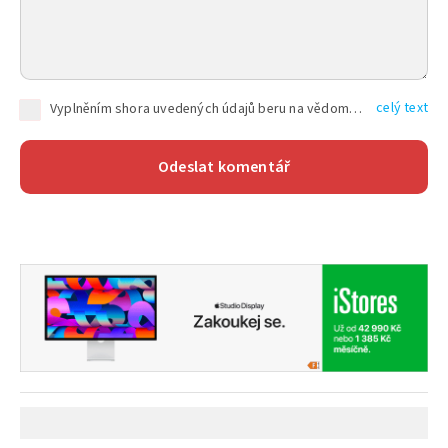
celý text
Vyplněním shora uvedených údajů beru na vědomí, že společnost TEXT FACTORY s.r.o., sídlem Brno, Durďákova 336/29, Černá Pole, PSČ: 613 00, IČ: 06157831, zapsané u Krajského soudu v Brně, oddíl C, vložka 100399, bude zpracovávat mé osobní údaje uvedené v rámci mnou vyplněného registračního formuláře na základě oprávněných zájmů TEXT FACTORY s.r.o. dle čl. 6 odst. 1 písm. f) GDPR a pro splnění právních povinností (čl. 6 odst. 1 písm. c) GDPR), a to pro tyto účely: nezbytnost zajistit oprávnění návštěvníka webových stránek provozovaných společností TEXT FACTORY s.r.o. přispívat aktivně ke zveřejněným článkům nebo v rámci diskusních fór a výkon práv TEXT FACTORY s.r.o. jako administrátora těchto diskusních fór. Více informací o zpracování osobních údajů a právech lze nalézt v