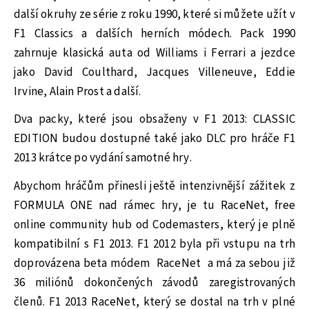
další okruhy ze série z roku 1990, které si můžete užít v
F1 Classics a dalších herních módech. Pack 1990
zahrnuje klasická auta od Williams i Ferrari a jezdce
jako David Coulthard, Jacques Villeneuve, Eddie
Irvine, Alain Prost a další.
Dva packy, které jsou obsaženy v F1 2013: CLASSIC
EDITION budou dostupné také jako DLC pro hráče F1
2013 krátce po vydání samotné hry.
Abychom hráčům přinesli ještě intenzivnější zážitek z
FORMULA ONE nad rámec hry, je tu RaceNet, free
online community hub od Codemasters, který je plně
kompatibilní s F1 2013. F1 2012 byla při vstupu na trh
doprovázena beta módem RaceNet a má za sebou již
36 miliónů dokončených závodů zaregistrovaných
členů. F1 2013 RaceNet, který se dostal na trh v plné