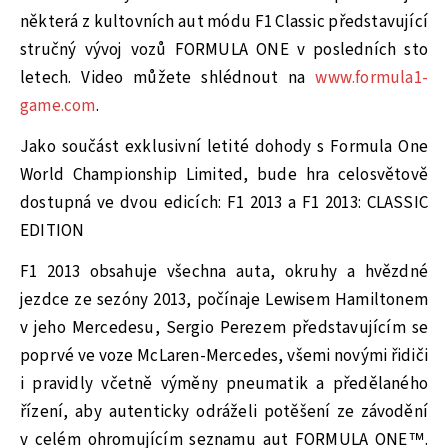
některá z kultovních aut módu F1 Classic představující
stručný vývoj vozů FORMULA ONE v posledních sto
letech. Video můžete shlédnout na
www.formula1-
game.com
.
Jako součást exklusivní letité dohody s Formula One
World Championship Limited, bude hra celosvětově
dostupná ve dvou edicích: F1 2013 a F1 2013: CLASSIC
EDITION
F1 2013 obsahuje všechna auta, okruhy a hvězdné
jezdce ze sezóny 2013, počínaje Lewisem Hamiltonem
v jeho Mercedesu, Sergio Perezem představujícím se
poprvé ve voze McLaren-Mercedes, všemi novými řidiči
i pravidly včetně výměny pneumatik a předělaného
řízení, aby autenticky odráželi potěšení ze závodění
v celém ohromujícím seznamu aut FORMULA ONE™.