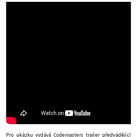
Pro ukázku vydává Codemasters trailer předvádějící