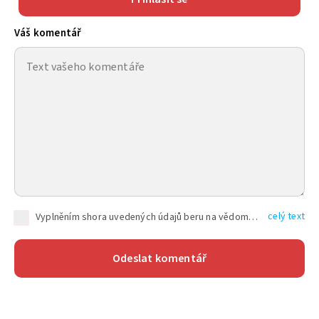
Váš komentář
celý text
Vyplněním shora uvedených údajů beru na vědomí, že společnost TEXT FACTORY s.r.o., sídlem Brno, Durďákova 336/29, Černá Pole, PSČ: 613 00, IČ: 06157831, zapsané u Krajského soudu v Brně, oddíl C, vložka 100399, bude zpracovávat mé osobní údaje uvedené v rámci mnou vyplněného registračního formuláře na základě oprávněných zájmů TEXT FACTORY s.r.o. dle čl. 6 odst. 1 písm. f) GDPR a pro splnění právních povinností (čl. 6 odst. 1 písm. c) GDPR), a to pro tyto účely: nezbytnost zajistit oprávnění návštěvníka webových stránek provozovaných společností TEXT FACTORY s.r.o. přispívat aktivně ke zveřejněným článkům nebo v rámci diskusních fór a výkon práv TEXT FACTORY s.r.o. jako administrátora těchto diskusních fór. Více informací o zpracování osobních údajů a právech lze nalézt v