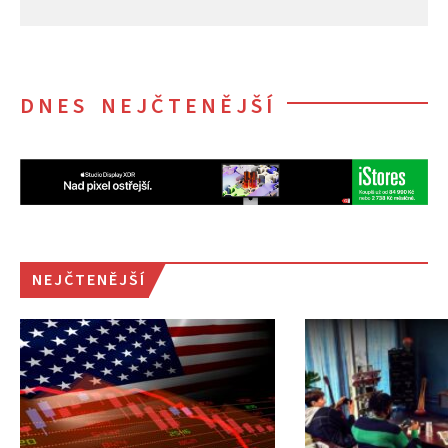
DNES NEJČTENĚJŠÍ
NEJČTENĚJŠÍ