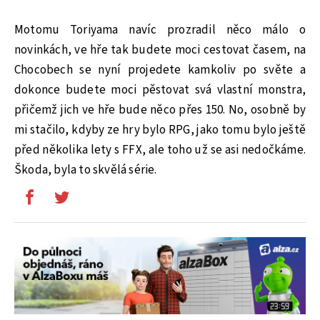
Motomu Toriyama navíc prozradil něco málo o
novinkách, ve hře tak budete moci cestovat časem, na
Chocobech se nyní projedete kamkoliv po světe a
dokonce budete moci pěstovat svá vlastní monstra,
přičemž jich ve hře bude něco přes 150. No, osobně by
mi stačilo, kdyby ze hry bylo RPG, jako tomu bylo ještě
před několika lety s FFX, ale toho už se asi nedočkáme.
Škoda, byla to skvělá série.