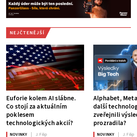
NEJČTENĚJŠÍ
Euforie kolem AI slábne.
Alphabet, Meta
Co stojí za aktuálním
další technolog
poklesem
zveřejnili výsl
technologických akcií?
prozradila?
NOVINKY
J. Filip
NOVINKY
J. Filip