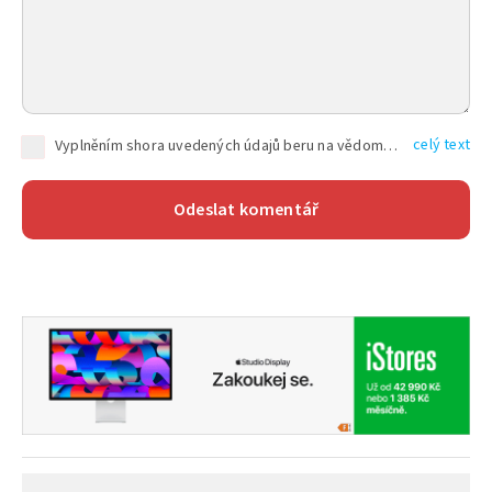
celý text
Vyplněním shora uvedených údajů beru na vědomí, že společnost TEXT FACTORY s.r.o., sídlem Brno, Durďákova 336/29, Černá Pole, PSČ: 613 00, IČ: 06157831, zapsané u Krajského soudu v Brně, oddíl C, vložka 100399, bude zpracovávat mé osobní údaje uvedené v rámci mnou vyplněného registračního formuláře na základě oprávněných zájmů TEXT FACTORY s.r.o. dle čl. 6 odst. 1 písm. f) GDPR a pro splnění právních povinností (čl. 6 odst. 1 písm. c) GDPR), a to pro tyto účely: nezbytnost zajistit oprávnění návštěvníka webových stránek provozovaných společností TEXT FACTORY s.r.o. přispívat aktivně ke zveřejněným článkům nebo v rámci diskusních fór a výkon práv TEXT FACTORY s.r.o. jako administrátora těchto diskusních fór. Více informací o zpracování osobních údajů a právech lze nalézt v