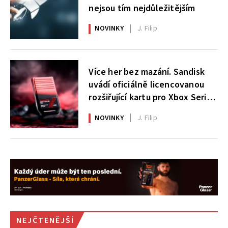
nejsou tím nejdůležitějším
NOVINKY
J. Filip
Více her bez mazání. Sandisk
uvádí oficiálně licencovanou
rozšiřující kartu pro Xbox Series
X|S
NOVINKY
J. Filip
NEJČTENĚJŠÍ