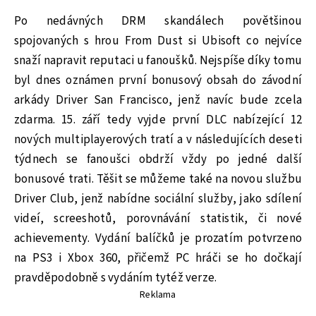
Po nedávných DRM skandálech povětšinou
spojovaných s hrou From Dust si Ubisoft co nejvíce
snaží napravit reputaci u fanoušků. Nejspíše díky tomu
byl dnes oznámen první bonusový obsah do závodní
arkády Driver San Francisco, jenž navíc bude zcela
zdarma. 15. září tedy vyjde první DLC nabízející 12
nových multiplayerových tratí a v následujících deseti
týdnech se fanoušci obdrží vždy po jedné další
bonusové trati. Těšit se můžeme také na novou službu
Driver Club, jenž nabídne sociální služby, jako sdílení
videí, screeshotů, porovnávání statistik, či nové
achievementy. Vydání balíčků je prozatím potvrzeno
na PS3 i Xbox 360, přičemž PC hráči se ho dočkají
pravděpodobně s vydáním tytéž verze.
Reklama