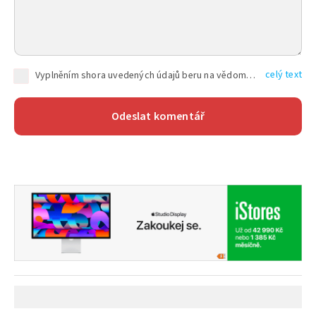
celý text
Vyplněním shora uvedených údajů beru na vědomí, že společnost TEXT FACTORY s.r.o., sídlem Brno, Durďákova 336/29, Černá Pole, PSČ: 613 00, IČ: 06157831, zapsané u Krajského soudu v Brně, oddíl C, vložka 100399, bude zpracovávat mé osobní údaje uvedené v rámci mnou vyplněného registračního formuláře na základě oprávněných zájmů TEXT FACTORY s.r.o. dle čl. 6 odst. 1 písm. f) GDPR a pro splnění právních povinností (čl. 6 odst. 1 písm. c) GDPR), a to pro tyto účely: nezbytnost zajistit oprávnění návštěvníka webových stránek provozovaných společností TEXT FACTORY s.r.o. přispívat aktivně ke zveřejněným článkům nebo v rámci diskusních fór a výkon práv TEXT FACTORY s.r.o. jako administrátora těchto diskusních fór. Více informací o zpracování osobních údajů a právech lze nalézt v