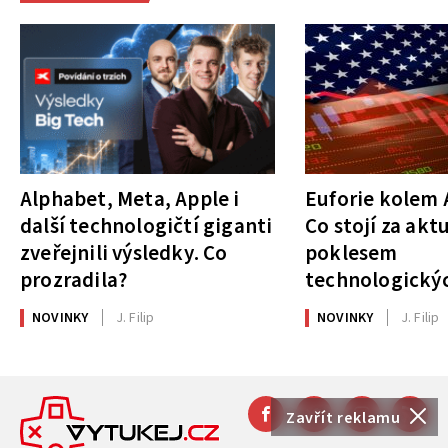
Alphabet, Meta, Apple i
Euforie kolem A
další technologičtí giganti
Co stojí za akt
zveřejnili výsledky. Co
poklesem
prozradila?
technologickýc
NOVINKY
J. Filip
NOVINKY
J. Filip
Zavřít reklamu