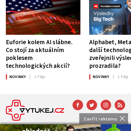
Euforie kolem AI slábne.
Alphabet, Meta
Co stojí za aktuálním
další technolog
poklesem
zveřejnili výsl
technologických akcií?
prozradila?
NOVINKY
J. Filip
NOVINKY
J. Filip
Zavřít reklamu