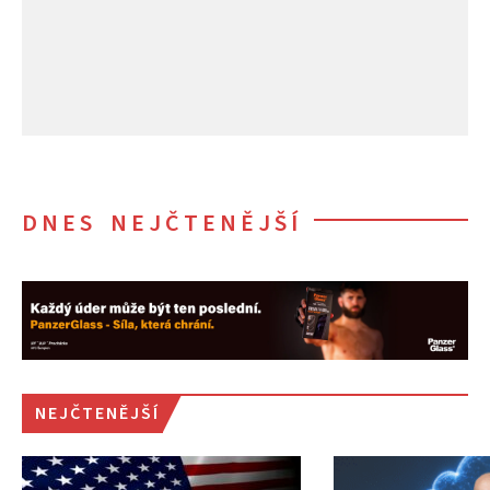
DNES NEJČTENĚJŠÍ
NEJČTENĚJŠÍ