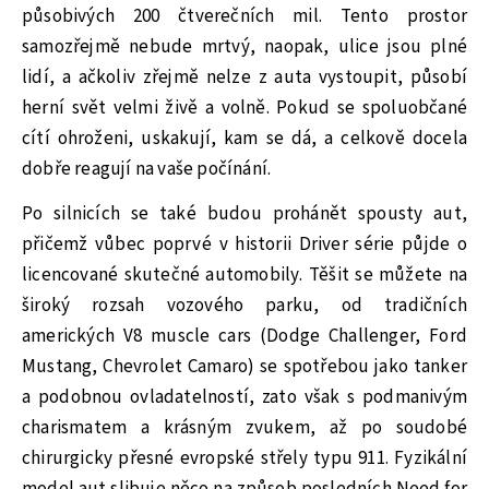
působivých 200 čtverečních mil. Tento prostor
samozřejmě nebude mrtvý, naopak, ulice jsou plné
lidí, a ačkoliv zřejmě nelze z auta vystoupit, působí
herní svět velmi živě a volně. Pokud se spoluobčané
cítí ohroženi, uskakují, kam se dá, a celkově docela
dobře reagují na vaše počínání.
Po silnicích se také budou prohánět spousty aut,
přičemž vůbec poprvé v historii Driver série půjde o
licencované skutečné automobily. Těšit se můžete na
široký rozsah vozového parku, od tradičních
amerických V8 muscle cars (Dodge Challenger, Ford
Mustang, Chevrolet Camaro) se spotřebou jako tanker
a podobnou ovladatelností, zato však s podmanivým
charismatem a krásným zvukem, až po soudobé
chirurgicky přesné evropské střely typu 911. Fyzikální