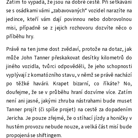
Zatím to vypadá, že jsou na dobré cestě. Při setkávání
se s osádkami vámi „zabavovaných“ vozidel narazíte na
jedince, kteří vám dají povinnou nebo dobrovolnou
misi, případně se z jejich rozhovoru dozvíte něco o
příběhu hry.
Právě na ten jsme dost zvědaví, protože na dotaz, jak
může John Tanner přeskakovat desítky kilometrů do
jiného vozidla, tvůrci odpověděli, že jeho schopnosti
vyplývají z komatózního stavu, v němž se právě nachází
po těžké havárii. Krapet bizarní, co říkáte? No,
doufejme, že se v průběhu hraní dozvíme více. Zatím
není ani jasné, jakými zhruba nástrahami bude muset
Tanner projít (či spíše projet) na cestě za dopadením
Jericha. Je pouze zřejmé, že o stíhací jízdy a honičky v
hustém provozu nebude nouze, a velká část misí bude
propojená se shiftingem.