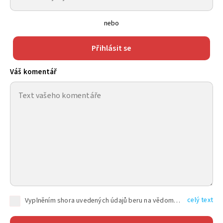
nebo
Přihlásit se
Váš komentář
celý text
Vyplněním shora uvedených údajů beru na vědomí, že společnost TEXT FACTORY s.r.o., sídlem Brno, Durďákova 336/29, Černá Pole, PSČ: 613 00, IČ: 06157831, zapsané u Krajského soudu v Brně, oddíl C, vložka 100399, bude zpracovávat mé osobní údaje uvedené v rámci mnou vyplněného registračního formuláře na základě oprávněných zájmů TEXT FACTORY s.r.o. dle čl. 6 odst. 1 písm. f) GDPR a pro splnění právních povinností (čl. 6 odst. 1 písm. c) GDPR), a to pro tyto účely: nezbytnost zajistit oprávnění návštěvníka webových stránek provozovaných společností TEXT FACTORY s.r.o. přispívat aktivně ke zveřejněným článkům nebo v rámci diskusních fór a výkon práv TEXT FACTORY s.r.o. jako administrátora těchto diskusních fór. Více informací o zpracování osobních údajů a právech lze nalézt v