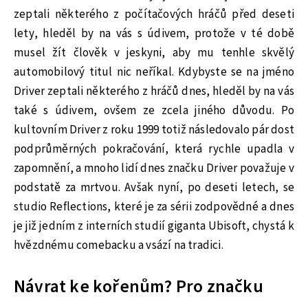
zeptali některého z počítačových hráčů před deseti
lety, hleděl by na vás s údivem, protože v té době
musel žít člověk v jeskyni, aby mu tenhle skvělý
automobilový titul nic neříkal. Kdybyste se na jméno
Driver zeptali některého z hráčů dnes, hleděl by na vás
také s údivem, ovšem ze zcela jiného důvodu. Po
kultovním Driver z roku 1999 totiž následovalo pár dost
podprůměrných pokračování, která rychle upadla v
zapomnění, a mnoho lidí dnes značku Driver považuje v
podstatě za mrtvou. Avšak nyní, po deseti letech, se
studio Reflections, které je za sérii zodpovědné a dnes
je již jedním z interních studií giganta Ubisoft, chystá k
hvězdnému comebacku a vsází na tradici.
Návrat ke kořenům? Pro značku