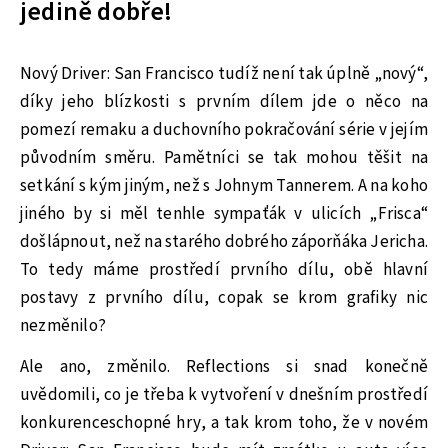
jedině dobře!
Nový Driver: San Francisco tudíž není tak úplně „nový“,
díky jeho blízkosti s prvním dílem jde o něco na
pomezí remaku a duchovního pokračování série v jejím
původním směru. Pamětníci se tak mohou těšit na
setkání s kým jiným, než s Johnym Tannerem. A na koho
jiného by si měl tenhle sympaťák v ulicích „Frisca“
došlápnout, než na starého dobrého záporňáka Jericha.
To tedy máme prostředí prvního dílu, obě hlavní
postavy z prvního dílu, copak se krom grafiky nic
nezměnilo?
Ale ano, změnilo. Reflections si snad konečně
uvědomili, co je třeba k vytvoření v dnešním prostředí
konkurenceschopné hry, a tak krom toho, že v novém