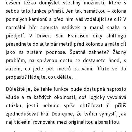
ovšem těžko domýšlet všechny možnosti, které s
sebou tato funkce přináší. Jen tak namátkou – kolona
pomalých kamionů a před nimi váš vzdalující se cíl? V
normální hře spousta nadávek a marná snaha o
předjetí. V Driver: San Francisco díky shiftingu
přesednete do auta pár metrů před kolonou a máte cíl
jako na zlatém podnose. Špatně zahnete? Žádný
problém, na správnou cestu se dostanete hned, s
autem, co jede pět metrů za vámi. Řítíte se do
propasti? Hádejte, co uděláte…
Důležité je, že tahle funkce bude dostupná naprosto
všude a za každých okolností, což logicky vyvolává
otázku, jestli nebude spíše obtěžovat či příliš
zjednodušovat hru. Doufejme, že tvůrci vymyslí, jak
najít ideální rovnováhu mezi originalitou a banalitou.