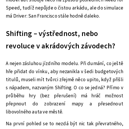
model aut slibuje něco na způsob posledních Need for
Speed, tudíž nepůjde o čistou arkádu, ale do simulace
má Driver: San Francisco stále hodně daleko.
Shifting – výstřednost, nebo
revoluce v akrádových závodech?
A nejen zásluhou jízdního modelu. Při dumání, co ještě
hře přidat do vínku, aby nezanikla v šedi budgetových
titulů, museli mít tvůrci zřejmě něco upito, když přišli
s nápadem, nazvaným Shifting. O co se jedná? Přímo v
průběhu hry (bez přerušení) má hráč možnost
přepnout do zobrazení mapy a přesednout
libovolného auta ve městě.
Na první pohled se to nezdá být nic tak převratného,