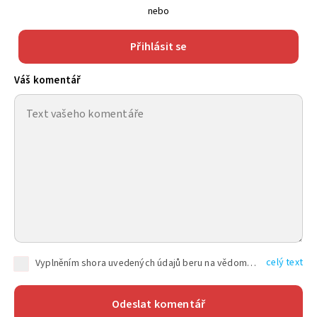
nebo
Přihlásit se
Váš komentář
celý text
Vyplněním shora uvedených údajů beru na vědomí, že společnost TEXT FACTORY s.r.o., sídlem Brno, Durďákova 336/29, Černá Pole, PSČ: 613 00, IČ: 06157831, zapsané u Krajského soudu v Brně, oddíl C, vložka 100399, bude zpracovávat mé osobní údaje uvedené v rámci mnou vyplněného registračního formuláře na základě oprávněných zájmů TEXT FACTORY s.r.o. dle čl. 6 odst. 1 písm. f) GDPR a pro splnění právních povinností (čl. 6 odst. 1 písm. c) GDPR), a to pro tyto účely: nezbytnost zajistit oprávnění návštěvníka webových stránek provozovaných společností TEXT FACTORY s.r.o. přispívat aktivně ke zveřejněným článkům nebo v rámci diskusních fór a výkon práv TEXT FACTORY s.r.o. jako administrátora těchto diskusních fór. Více informací o zpracování osobních údajů a právech lze nalézt v