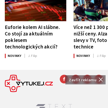
Euforie kolem AI slábne.
Více než 1 300
Co stojí za aktuálním
nižší ceny. Alza
poklesem
slevy v TV, foto
technologických akcií?
technice
NOVINKY
J. Filip
NOVINKY
J. Filip
Zavřít reklamu