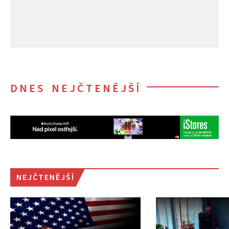
DNES NEJČTENĚJŠÍ
NEJČTENĚJŠÍ