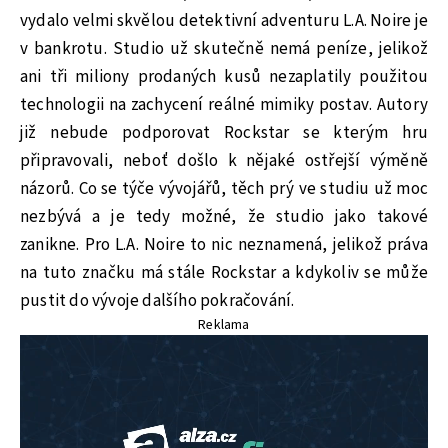
vydalo velmi skvělou detektivní adventuru L.A. Noire je
v bankrotu. Studio už skutečně nemá peníze, jelikož
ani tři miliony prodaných kusů nezaplatily použitou
technologii na zachycení reálné mimiky postav. Autory
již nebude podporovat Rockstar se kterým hru
připravovali, neboť došlo k nějaké ostřejší výměně
názorů. Co se týče vývojářů, těch prý ve studiu už moc
nezbývá a je tedy možné, že studio jako takové
zanikne. Pro L.A. Noire to nic neznamená, jelikož práva
na tuto značku má stále Rockstar a kdykoliv se může
pustit do vývoje dalšího pokračování.
Reklama