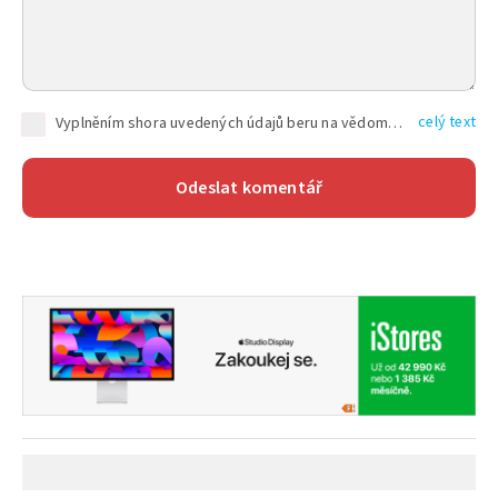
celý text
Vyplněním shora uvedených údajů beru na vědomí, že společnost TEXT FACTORY s.r.o., sídlem Brno, Durďákova 336/29, Černá Pole, PSČ: 613 00, IČ: 06157831, zapsané u Krajského soudu v Brně, oddíl C, vložka 100399, bude zpracovávat mé osobní údaje uvedené v rámci mnou vyplněného registračního formuláře na základě oprávněných zájmů TEXT FACTORY s.r.o. dle čl. 6 odst. 1 písm. f) GDPR a pro splnění právních povinností (čl. 6 odst. 1 písm. c) GDPR), a to pro tyto účely: nezbytnost zajistit oprávnění návštěvníka webových stránek provozovaných společností TEXT FACTORY s.r.o. přispívat aktivně ke zveřejněným článkům nebo v rámci diskusních fór a výkon práv TEXT FACTORY s.r.o. jako administrátora těchto diskusních fór. Více informací o zpracování osobních údajů a právech lze nalézt v