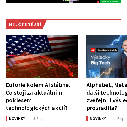
NEJČTENĚJŠÍ
Euforie kolem AI slábne.
Alphabet, Meta
Co stojí za aktuálním
další technolog
poklesem
zveřejnili výsl
technologických akcií?
prozradila?
NOVINKY
J. Filip
NOVINKY
J. Filip