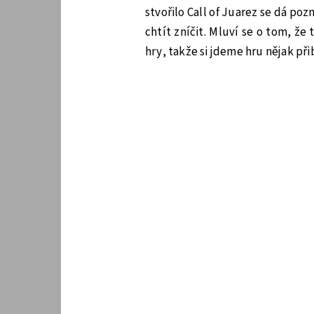
stvořilo Call of Juarez se dá po
chtít zníčit. Mluví se o tom, ž
hry, takže si jdeme hru nějak přib