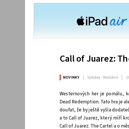
Call of Juarez: T
NOVINKY
Vytukej - Redakce
1
Westernových her je pomálu, 
Dead Redemption. Tato hra je ale
doufat, že by ještě vyšla dodate
a to Call of Juarez, který míří k
Call of Juarez: The Cartel a o m