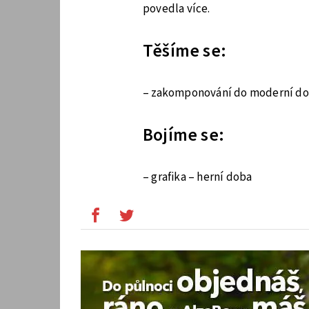
povedla více.
Těšíme se:
– zakomponování do moderní dob
Bojíme se:
– grafika – herní doba