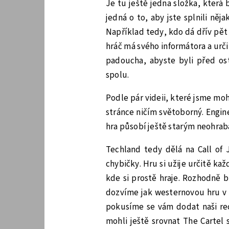
Je tu ještě jedna složka, která
jedná o to, aby jste splnili ně
Například tedy, kdo dá dřív pět 
hráč má svého informátora a urč
padoucha, abyste byli před os
spolu.
Podle pár videii, které jsme mo
stránce ničím světoborný. Engine
hra působí ještě starým neohra
Techland tedy dělá na Call of 
chybičky. Hru si užije určitě k
kde si prostě hraje. Rozhodně 
dozvíme jak westernovou hru v 
pokusíme se vám dodat naši rec
mohli ještě srovnat The Cartel