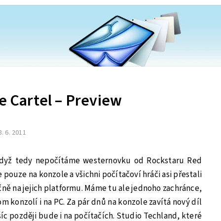
he Cartel – Preview
8. 6. 2011
když tedy nepočítáme westernovku od Rockstaru Red
 pouze na konzole a všichni počítačoví hráči asi přestali
čně na jejich platformu. Máme tu ale jednoho zachránce,
rom konzolí i na PC. Za pár dnů na konzole zavítá nový díl
ěsíc později bude i na počítačích. Studio Techland, které