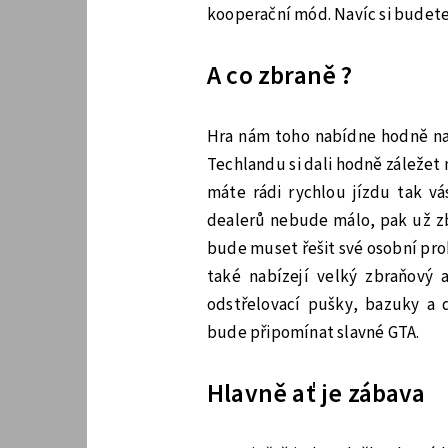
kooperační mód. Navíc si budete
A co zbraně ?
Hra nám toho nabídne hodně na
Techlandu si dali hodně záležet n
máte rádi rychlou jízdu tak vá
dealerů nebude málo, pak už zbý
bude muset řešit své osobní pro
také nabízejí velký zbraňový
odstřelovací pušky, bazuky a
bude připomínat slavné GTA.
Hlavně ať je zábava