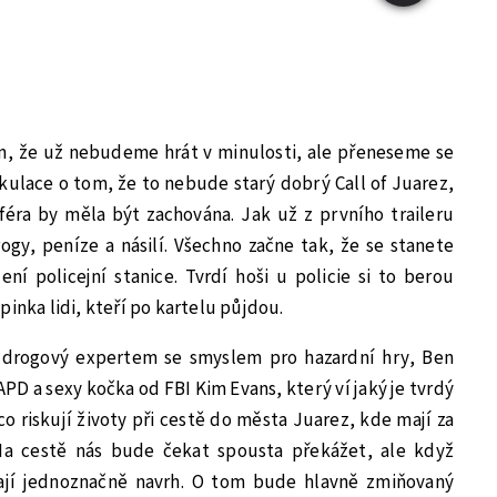
om, že už nebudeme hrát v minulosti, ale přeneseme se
ekulace o tom, že to nebude starý dobrý Call of Juarez,
éra by měla být zachována. Jak už z prvního traileru
ogy, peníze a násilí. Všechno začne tak, že se stanete
í policejní stanice. Tvrdí hoši u policie si to berou
pinka lidi, kteří po kartelu půjdou.
e drogový expertem se smyslem pro hazardní hry, Ben
PD a sexy kočka od FBI Kim Evans, který ví jaký je tvrdý
i co riskují životy při cestě do města Juarez, kde mají za
Na cestě nás bude čekat spousta překážet, ale když
mají jednoznačně navrh. O tom bude hlavně zmiňovaný