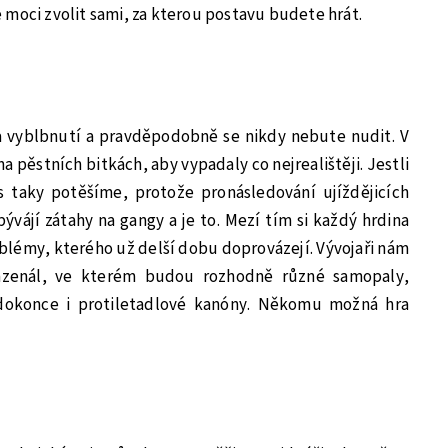
 moci zvolit sami, za kterou postavu budete hrát.
 vyblbnutí a pravděpodobně se nikdy nebute nudit. V
a pěstních bitkách, aby vypadaly co nejrealištěji. Jestli
s taky potěšíme, protože pronásledování ujíždějicích
vájí zátahy na gangy a je to. Mezí tím si každý hrdina
blémy, kterého už delší dobu doprovázejí. Vývojaři nám
 azenál, ve kterém budou rozhodně různé samopaly,
 dokonce i protiletadlové kanóny. Někomu možná hra