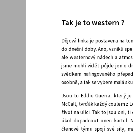
Tak je to western ?
Dějová linka je postavena na t
do dnešní doby. Ano, vznikli sp
ale westernový nádech a atmosf
jsme mohli vidět půjde jen o dr
svědkem nafingovaného přepaden
osobně, a tak se vybere malá sku
Jsou to Eddie Guerra, který j
McCall, tvrďák každý coulem z LA
život na ulici. Tak to jsou oni, t
úkol dopadnout onen kartel. 
členové týmu spojí své síly, 