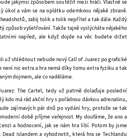
 bude jakýmsi způsobem soutěžit mezi hráči. Vlastně se
jaký úkol a vám se na oplátku odemknou nějaké zbraně.
headshotů, zabij tolik a tolik nepřítel a tak dále. Každý
itý způsob vyšetřování. Takže tajně vyslýcháte nějakého
tatními napřed, ale když dojde na věc budete držet
hli už shlédnout nebude nový Call of Juarez po grafické
 není nic extra a hra nemá díky tomu extra fyziku a tak
baným dojmem, ale co naděláme.
Juarez: The Cartel, tedy už patrně dolaďuje poslední
aždý kdo má rád akční hry s pořádnou dávkou adrenalinu,
bude zajímavých pár dnů po vydání hry, protože se tak
moderní době příjme veřejnost. My doufáme, že ano a
enzi a hodnocení, jak se nám hra líbí. Potom by jsme
 s Dead Islandem a vyhodnotit, která hra se Techlandu