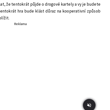
znat, že tentokrát půjde o drogové kartely a vy je budete
e tentokrát hra bude klást důraz na kooperativní způsob
lížit.
Reklama