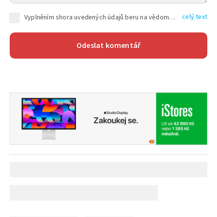
celý text
Vyplněním shora uvedených údajů beru na vědomí, že společnost TEXT FACTORY s.r.o., sídlem Brno, Durďákova 336/29, Černá Pole, PSČ: 613 00, IČ: 06157831, zapsané u Krajského soudu v Brně, oddíl C, vložka 100399, bude zpracovávat mé osobní údaje uvedené v rámci mnou vyplněného registračního formuláře na základě oprávněných zájmů TEXT FACTORY s.r.o. dle čl. 6 odst. 1 písm. f) GDPR a pro splnění právních povinností (čl. 6 odst. 1 písm. c) GDPR), a to pro tyto účely: nezbytnost zajistit oprávnění návštěvníka webových stránek provozovaných společností TEXT FACTORY s.r.o. přispívat aktivně ke zveřejněným článkům nebo v rámci diskusních fór a výkon práv TEXT FACTORY s.r.o. jako administrátora těchto diskusních fór. Více informací o zpracování osobních údajů a právech lze nalézt v