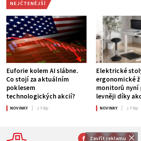
NEJČTENĚJŠÍ
Euforie kolem AI slábne.
Elektrické stol
Co stojí za aktuálním
ergonomické ži
poklesem
monitorů nyní 
technologických akcií?
levněji díky ak
NOVINKY
J. Filip
NOVINKY
J. Filip
Zavřít reklamu