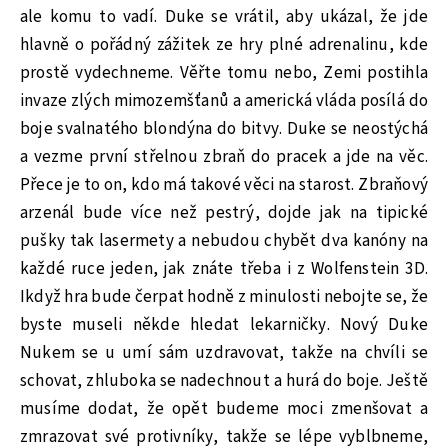
ale komu to vadí. Duke se vrátil, aby ukázal, že jde
hlavně o pořádný zážitek ze hry plné adrenalinu, kde
prostě vydechneme. Věřte tomu nebo, Zemi postihla
invaze zlých mimozemšťanů a americká vláda posílá do
boje svalnatého blondýna do bitvy. Duke se neostýchá
a vezme první střelnou zbraň do pracek a jde na věc.
Přece je to on, kdo má takové věci na starost. Zbraňový
arzenál bude více než pestrý, dojde jak na tipické
pušky tak lasermety a nebudou chybět dva kanóny na
každé ruce jeden, jak znáte třeba i z Wolfenstein 3D.
Ikdyž hra bude čerpat hodně z minulosti nebojte se, že
byste museli někde hledat lekarničky. Nový Duke
Nukem se u umí sám uzdravovat, takže na chvíli se
schovat, zhluboka se nadechnout a hurá do boje. Ještě
musíme dodat, že opět budeme moci zmenšovat a
zmrazovat své protivníky, takže se lépe vyblbneme,