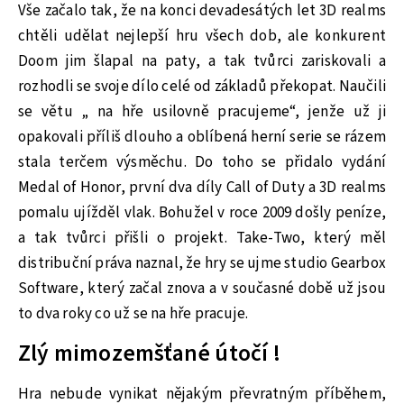
Vše začalo tak, že na konci devadesátých let 3D realms
chtěli udělat nejlepší hru všech dob, ale konkurent
Doom jim šlapal na paty, a tak tvůrci zariskovali a
rozhodli se svoje dílo celé od základů překopat. Naučili
se větu „ na hře usilovně pracujeme“, jenže už ji
opakovali příliš dlouho a oblíbená herní serie se rázem
stala terčem výsměchu. Do toho se přidalo vydání
Medal of Honor, první dva díly Call of Duty a 3D realms
pomalu ujížděl vlak. Bohužel v roce 2009 došly peníze,
a tak tvůrci přišli o projekt. Take-Two, který měl
distribuční práva naznal, že hry se ujme studio Gearbox
Software, který začal znova a v současné době už jsou
to dva roky co už se na hře pracuje.
Zlý mimozemšťané útočí !
Hra nebude vynikat nějakým převratným příběhem,