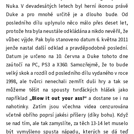
Nuka. V devadesátých letech byl herní ikonou právě
Duke a pro mnohé určitě je a dlouho bude. Od
posledního dílu uplynulo něco málo přes deset let,
protože hra byla neustále odkládána a nikdo nevěřil, že
vůbec výjde. Pak bylo stanoveno datum 6. května 2011
jenže nastal další odklad a pravděpodobně poslední.
Datum je určeno na 10. června a Duke tohoto dne
zaútočí na PC, PS3 a X360. Samozřejmě, že to bude
velký skok a rozdíl od posledního dílu vydaného v roce
1998, ale tvůrci nenechali zemřít duši hry a tak se
můžeme těšit na spousty tvrďáckých hlášek jako
například
„Blow it out your ass!“
a dostane se i na
nahotinky. Zatím jsou včechna videa cenzurována
včetně obřího poprsí jakési příšery (díky bohu). Když
se nad tím, ale tak zamyslíte, za těch 13-14 let muselo
být vymyšleno spusta nápadu, kterých se dá teď