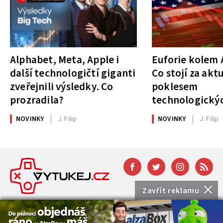
Alphabet, Meta, Apple i
Euforie kolem A
další technologičtí giganti
Co stojí za akt
zveřejnili výsledky. Co
poklesem
prozradila?
technologickýc
NOVINKY
J. Filip
NOVINKY
J. Filip
Zavřít reklamu