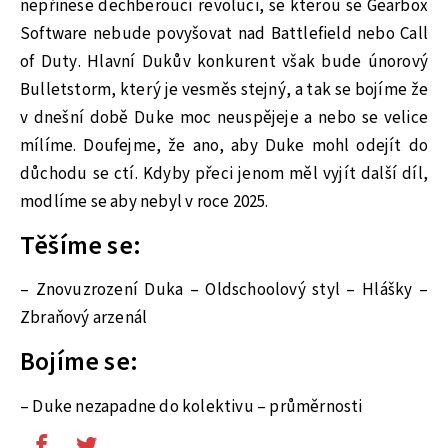
nepřinese dechberoucí revoluci, se kterou se Gearbox
Software nebude povyšovat nad Battlefield nebo Call
of Duty. Hlavní Dukův konkurent však bude únorový
Bulletstorm, který je vesměs stejný, a tak se bojíme že
v dnešní době Duke moc neuspějeje a nebo se velice
mílíme. Doufejme, že ano, aby Duke mohl odejít do
důchodu se ctí. Kdyby přeci jenom měl vyjít další díl,
modlíme se aby nebyl v roce 2025.
Těšíme se:
– Znovuzrození Duka – Oldschoolový styl – Hlášky –
Zbraňový arzenál
Bojíme se:
– Duke nezapadne do kolektivu – průměrnosti