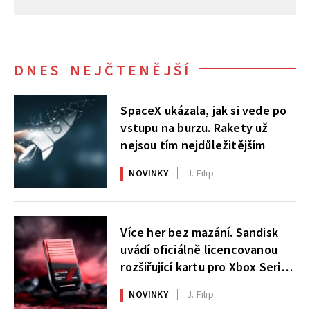
DNES NEJČTENĚJŠÍ
SpaceX ukázala, jak si vede po
vstupu na burzu. Rakety už
nejsou tím nejdůležitějším
NOVINKY
J. Filip
Více her bez mazání. Sandisk
uvádí oficiálně licencovanou
rozšiřující kartu pro Xbox Series
X|S
NOVINKY
J. Filip