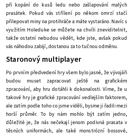
při kopání do kusů ledu nebo zašlapování malých
prasátek. Pokud vás střílení po někom omrzí stačí
přilepovat miny na protihráče a máte vystaráno. Navíc s
využitím Holeduke se můžete na chvíli zneviditelnit,
takže ostatní nebudou vědět, kde jste, avšak pokud
vás náhodou zabijí, dostanou za to tučnou odměnu.
Staronový multiplayer
Po prvním předvedení hry všem bylo jasné, že vývojáři
budou muset zapracovat ještě na grafickém
zpracování, aby hru dotáhli k dokonalosti. Víme, že u
takové hry je grafické zpracování vedlejším faktorem,
ale zatím podle toho co jsme viděli, bysme ji řadili mezi
horší průměr. To by nám mohlo být zatím jedno,
důležité je, že nás nečekají jenom podivná prasata v
těsných uniformách, ale také monstrózní bossové,