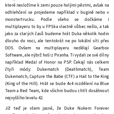
které nesložíme k zemi pouze holými pěstmi, avšak na
odhlehčení se projedeme například v bugině nebo v
monstertrucku. Podle všeho se dočkáme i
multiplayeru to by u FPSka vlastně vůbec nešlo, a tak
jako za starých časů budeme hrát Duka několik hodin
dlouho do noci, ale tentokrát ne po lokální síti přes
DOS. Ovšem na multiplayeru nedělají Gearbox
Software, ale nýbrž hoši z Piranha. Ti vydali ze své dílny
například Medal of Honor na PSP. Čekají nás celkem
čtyři módy: Dukematch (Deathmatch), Team
Dukematch, Capture the Babe (CTF) a Hail to the King
(King of the Hill). Hrát se bude 4v4 rozdělení na Blue
Team a Red Team, kde všichni budou chtít dosáhnout
nejvyššího levelu 42.
Již teď je všem jasné, že Duke Nukem Forever