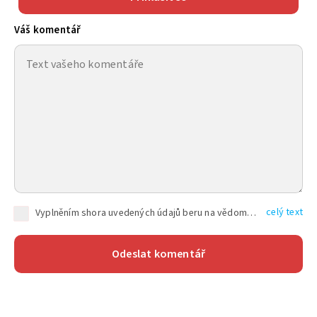
Váš komentář
celý text
Vyplněním shora uvedených údajů beru na vědomí, že společnost TEXT FACTORY s.r.o., sídlem Brno, Durďákova 336/29, Černá Pole, PSČ: 613 00, IČ: 06157831, zapsané u Krajského soudu v Brně, oddíl C, vložka 100399, bude zpracovávat mé osobní údaje uvedené v rámci mnou vyplněného registračního formuláře na základě oprávněných zájmů TEXT FACTORY s.r.o. dle čl. 6 odst. 1 písm. f) GDPR a pro splnění právních povinností (čl. 6 odst. 1 písm. c) GDPR), a to pro tyto účely: nezbytnost zajistit oprávnění návštěvníka webových stránek provozovaných společností TEXT FACTORY s.r.o. přispívat aktivně ke zveřejněným článkům nebo v rámci diskusních fór a výkon práv TEXT FACTORY s.r.o. jako administrátora těchto diskusních fór. Více informací o zpracování osobních údajů a právech lze nalézt v