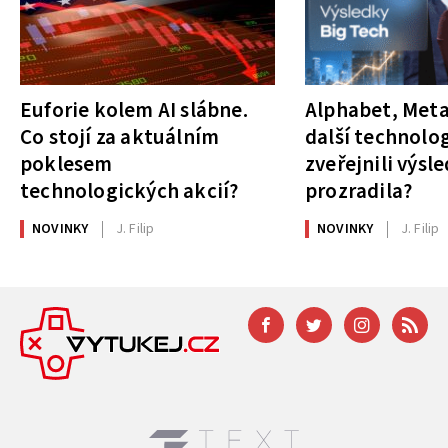
Euforie kolem AI slábne.
Alphabet, Meta
Co stojí za aktuálním
další technolog
poklesem
zveřejnili výsl
technologických akcií?
prozradila?
NOVINKY
J. Filip
NOVINKY
J. Filip