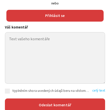
nebo
Přihlásit se
Váš komentář
celý text
Vyplněním shora uvedených údajů beru na vědomí, že společnost TEXT FACTORY s.r.o., sídlem Brno, Durďákova 336/29, Černá Pole, PSČ: 613 00, IČ: 06157831, zapsané u Krajského soudu v Brně, oddíl C, vložka 100399, bude zpracovávat mé osobní údaje uvedené v rámci mnou vyplněného registračního formuláře na základě oprávněných zájmů TEXT FACTORY s.r.o. dle čl. 6 odst. 1 písm. f) GDPR a pro splnění právních povinností (čl. 6 odst. 1 písm. c) GDPR), a to pro tyto účely: nezbytnost zajistit oprávnění návštěvníka webových stránek provozovaných společností TEXT FACTORY s.r.o. přispívat aktivně ke zveřejněným článkům nebo v rámci diskusních fór a výkon práv TEXT FACTORY s.r.o. jako administrátora těchto diskusních fór. Více informací o zpracování osobních údajů a právech lze nalézt v