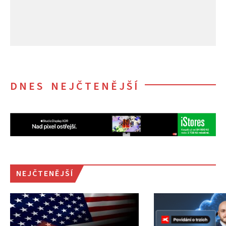
DNES NEJČTENĚJŠÍ
NEJČTENĚJŠÍ