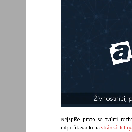
Nejspíše proto se tvůrci roz
odpočítávadlo na
stránkách hry