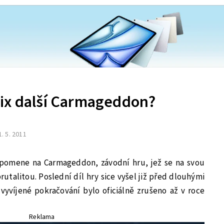
ix další Carmageddon?
1. 5. 2011
vzpomene na Carmageddon, závodní hru, jež se na svou
utalitou. Poslední díl hry sice vyšel již před dlouhými
 vyvíjené pokračování bylo oficiálně zrušeno až v roce
Reklama