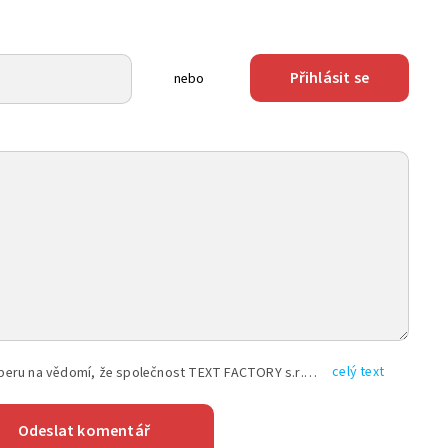
Přihlásit se
nebo
celý text
Vyplněním shora uvedených údajů beru na vědomí, že společnost TEXT FACTORY s.r.o., sídlem Brno, Durďákova 336/29, Černá Pole, PSČ: 613 00, IČ: 06157831, zapsané u Krajského soudu v Brně, oddíl C, vložka 100399, bude zpracovávat mé osobní údaje uvedené v rámci mnou vyplněného registračního formuláře na základě oprávněných zájmů TEXT FACTORY s.r.o. dle čl. 6 odst. 1 písm. f) GDPR a pro splnění právních povinností (čl. 6 odst. 1 písm. c) GDPR), a to pro tyto účely: nezbytnost zajistit oprávnění návštěvníka webových stránek provozovaných společností TEXT FACTORY s.r.o. přispívat aktivně ke zveřejněným článkům nebo v rámci diskusních fór a výkon práv TEXT FACTORY s.r.o. jako administrátora těchto diskusních fór. Více informací o zpracování osobních údajů a právech lze nalézt v