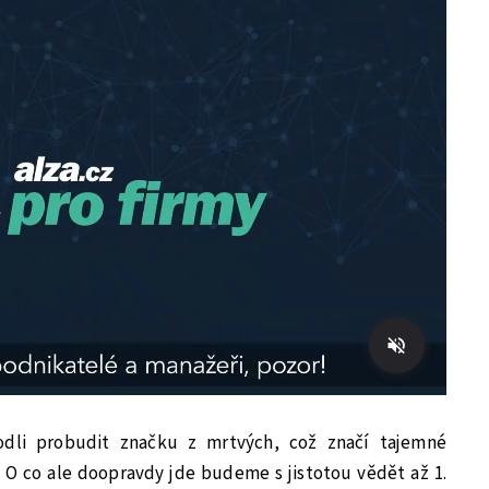
hodli probudit značku z mrtvých, což značí tajemné
. O co ale doopravdy jde budeme s jistotou vědět až 1.