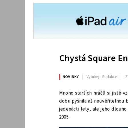
Chystá Square En
NOVINKY
Vytukej - Redakce
2
Mnoho starších hráčů si jistě 
dobu pyšnila až neuvěřitelnou br
jedenácti lety, ale jeho dlouho
2005.