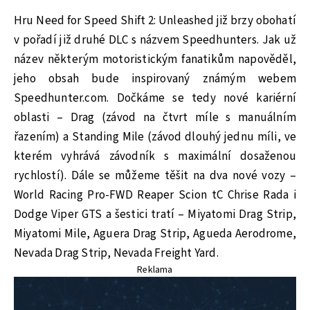
Hru Need for Speed Shift 2: Unleashed již brzy obohatí
v pořadí již druhé DLC s názvem Speedhunters. Jak už
název některým motoristickým fanatikům napověděl,
jeho obsah bude inspirovaný známým webem
Speedhunter.com. Dočkáme se tedy nové kariérní
oblasti – Drag (závod na čtvrt míle s manuálním
řazením) a Standing Mile (závod dlouhý jednu míli, ve
kterém vyhrává závodník s maximální dosaženou
rychlostí). Dále se můžeme těšit na dva nové vozy –
World Racing Pro-FWD Reaper Scion tC Chrise Rada i
Dodge Viper GTS a šestici tratí – Miyatomi Drag Strip,
Miyatomi Mile, Aguera Drag Strip, Agueda Aerodrome,
Nevada Drag Strip, Nevada Freight Yard.
Reklama