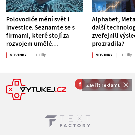
Polovodiče mění svět i
Alphabet, Meta
investice. Seznamte se s
další technolog
firmami, které stojí za
zveřejnili výsl
rozvojem umělé
prozradila?
inteligence
NOVINKY
J. Filip
NOVINKY
J. Filip
Zavřít reklamu