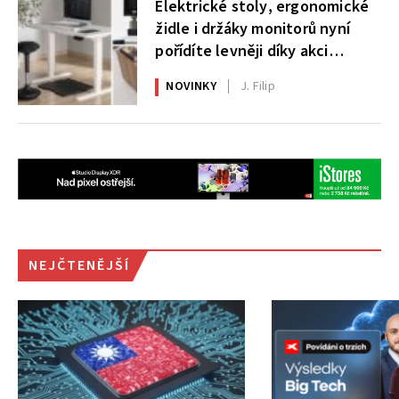
Elektrické stoly, ergonomické
židle i držáky monitorů nyní
pořídíte levněji díky akci
AlzaErgo
NOVINKY
J. Filip
NEJČTENĚJŠÍ