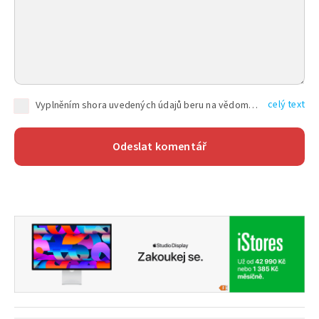
celý text
Vyplněním shora uvedených údajů beru na vědomí, že společnost TEXT FACTORY s.r.o., sídlem Brno, Durďákova 336/29, Černá Pole, PSČ: 613 00, IČ: 06157831, zapsané u Krajského soudu v Brně, oddíl C, vložka 100399, bude zpracovávat mé osobní údaje uvedené v rámci mnou vyplněného registračního formuláře na základě oprávněných zájmů TEXT FACTORY s.r.o. dle čl. 6 odst. 1 písm. f) GDPR a pro splnění právních povinností (čl. 6 odst. 1 písm. c) GDPR), a to pro tyto účely: nezbytnost zajistit oprávnění návštěvníka webových stránek provozovaných společností TEXT FACTORY s.r.o. přispívat aktivně ke zveřejněným článkům nebo v rámci diskusních fór a výkon práv TEXT FACTORY s.r.o. jako administrátora těchto diskusních fór. Více informací o zpracování osobních údajů a právech lze nalézt v