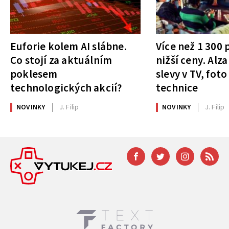
Euforie kolem AI slábne.
Více než 1 300
Co stojí za aktuálním
nižší ceny. Alza
poklesem
slevy v TV, foto
technologických akcií?
technice
NOVINKY
J. Filip
NOVINKY
J. Filip