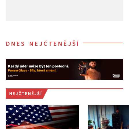
DNES NEJČTENĚJŠÍ
NEJČTENĚJŠÍ