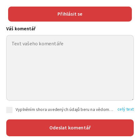
Přihlásit se
Váš komentář
celý text
Vyplněním shora uvedených údajů beru na vědomí, že společnost TEXT FACTORY s.r.o., sídlem Brno, Durďákova 336/29, Černá Pole, PSČ: 613 00, IČ: 06157831, zapsané u Krajského soudu v Brně, oddíl C, vložka 100399, bude zpracovávat mé osobní údaje uvedené v rámci mnou vyplněného registračního formuláře na základě oprávněných zájmů TEXT FACTORY s.r.o. dle čl. 6 odst. 1 písm. f) GDPR a pro splnění právních povinností (čl. 6 odst. 1 písm. c) GDPR), a to pro tyto účely: nezbytnost zajistit oprávnění návštěvníka webových stránek provozovaných společností TEXT FACTORY s.r.o. přispívat aktivně ke zveřejněným článkům nebo v rámci diskusních fór a výkon práv TEXT FACTORY s.r.o. jako administrátora těchto diskusních fór. Více informací o zpracování osobních údajů a právech lze nalézt v