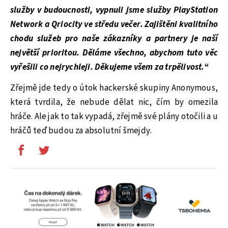
služby v budoucnosti, vypnuli jsme služby PlayStation
Network a Qriocity ve středu večer. Zajištěni kvalitního
chodu služeb pro naše zákazníky a partnery je naší
největší prioritou. Děláme všechno, abychom tuto věc
vyřešili co nejrychleji. Děkujeme všem za trpělivost.“
Zřejmě jde tedy o útok hackerské skupiny Anonymous,
která tvrdila, že nebude dělat nic, čím by omezila
hráče. Ale jak to tak vypadá, zřejmě své plány otočili a u
hráčů teď budou za absolutní šmejdy.