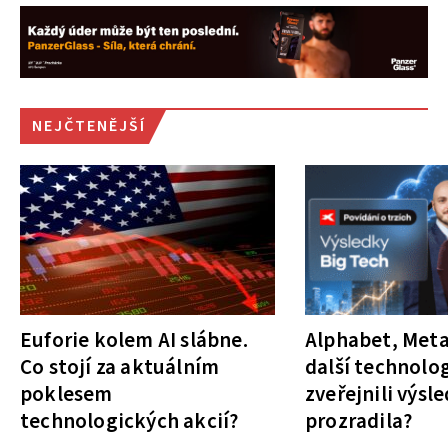
NEJČTENĚJŠÍ
Euforie kolem AI slábne.
Alphabet, Meta
Co stojí za aktuálním
další technolog
poklesem
zveřejnili výsl
technologických akcií?
prozradila?