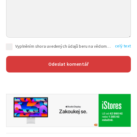
celý text
Vyplněním shora uvedených údajů beru na vědomí, že společnost TEXT FACTORY s.r.o., sídlem Brno, Durďákova 336/29, Černá Pole, PSČ: 613 00, IČ: 06157831, zapsané u Krajského soudu v Brně, oddíl C, vložka 100399, bude zpracovávat mé osobní údaje uvedené v rámci mnou vyplněného registračního formuláře na základě oprávněných zájmů TEXT FACTORY s.r.o. dle čl. 6 odst. 1 písm. f) GDPR a pro splnění právních povinností (čl. 6 odst. 1 písm. c) GDPR), a to pro tyto účely: nezbytnost zajistit oprávnění návštěvníka webových stránek provozovaných společností TEXT FACTORY s.r.o. přispívat aktivně ke zveřejněným článkům nebo v rámci diskusních fór a výkon práv TEXT FACTORY s.r.o. jako administrátora těchto diskusních fór. Více informací o zpracování osobních údajů a právech lze nalézt v