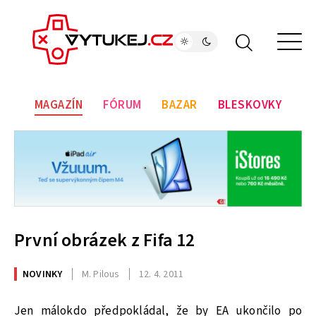
MAGAZÍN
FÓRUM
BAZAR
BLESKOVKY
První obrázek z Fifa 12
NOVINKY
M. Pilous
12. 4. 2011
Jen málokdo předpokládal, že by EA ukončilo po