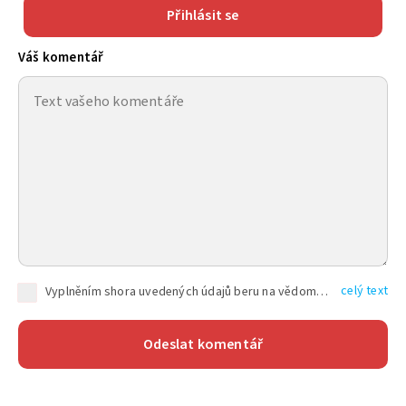
Přihlásit se
Váš komentář
celý text
Vyplněním shora uvedených údajů beru na vědomí, že společnost TEXT FACTORY s.r.o., sídlem Brno, Durďákova 336/29, Černá Pole, PSČ: 613 00, IČ: 06157831, zapsané u Krajského soudu v Brně, oddíl C, vložka 100399, bude zpracovávat mé osobní údaje uvedené v rámci mnou vyplněného registračního formuláře na základě oprávněných zájmů TEXT FACTORY s.r.o. dle čl. 6 odst. 1 písm. f) GDPR a pro splnění právních povinností (čl. 6 odst. 1 písm. c) GDPR), a to pro tyto účely: nezbytnost zajistit oprávnění návštěvníka webových stránek provozovaných společností TEXT FACTORY s.r.o. přispívat aktivně ke zveřejněným článkům nebo v rámci diskusních fór a výkon práv TEXT FACTORY s.r.o. jako administrátora těchto diskusních fór. Více informací o zpracování osobních údajů a právech lze nalézt v