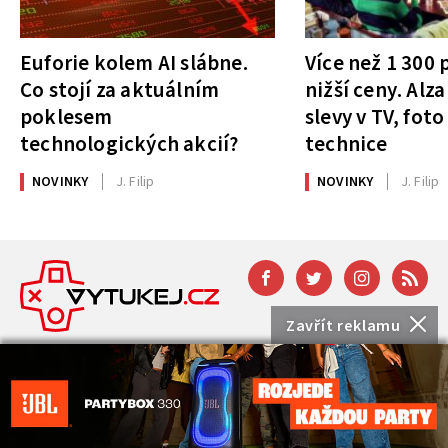
Euforie kolem AI slábne.
Více než 1 300
Co stojí za aktuálním
nižší ceny. Alza
poklesem
slevy v TV, foto
technologických akcií?
technice
NOVINKY
J. Filip
NOVINKY
J. Filip
Zavřít reklamu