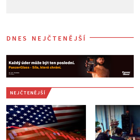
DNES NEJČTENĚJŠÍ
NEJČTENĚJŠÍ