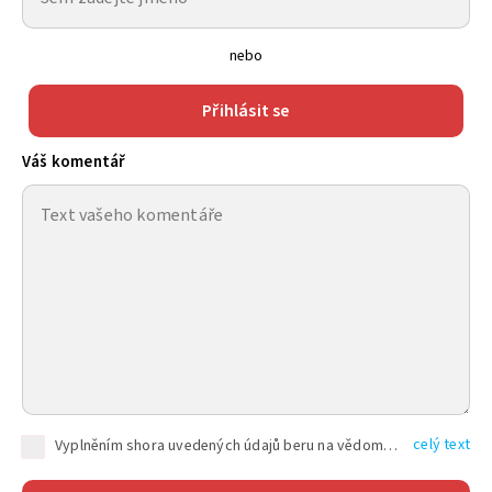
nebo
Přihlásit se
Váš komentář
celý text
Vyplněním shora uvedených údajů beru na vědomí, že společnost TEXT FACTORY s.r.o., sídlem Brno, Durďákova 336/29, Černá Pole, PSČ: 613 00, IČ: 06157831, zapsané u Krajského soudu v Brně, oddíl C, vložka 100399, bude zpracovávat mé osobní údaje uvedené v rámci mnou vyplněného registračního formuláře na základě oprávněných zájmů TEXT FACTORY s.r.o. dle čl. 6 odst. 1 písm. f) GDPR a pro splnění právních povinností (čl. 6 odst. 1 písm. c) GDPR), a to pro tyto účely: nezbytnost zajistit oprávnění návštěvníka webových stránek provozovaných společností TEXT FACTORY s.r.o. přispívat aktivně ke zveřejněným článkům nebo v rámci diskusních fór a výkon práv TEXT FACTORY s.r.o. jako administrátora těchto diskusních fór. Více informací o zpracování osobních údajů a právech lze nalézt v