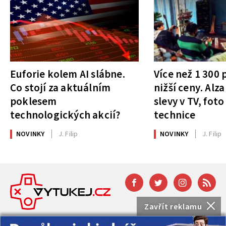
Euforie kolem AI slábne.
Více než 1 300
Co stojí za aktuálním
nižší ceny. Alza
poklesem
slevy v TV, foto
technologických akcií?
technice
NOVINKY
J. Filip
NOVINKY
J. Filip
Zavřít reklamu