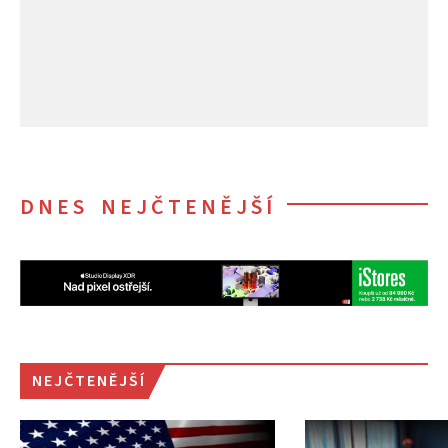
DNES NEJČTENĚJŠÍ
NEJČTENĚJŠÍ