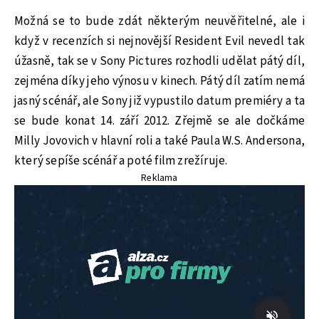
Možná se to bude zdát některým neuvěřitelné, ale i
když v recenzích si nejnovější Resident Evil nevedl tak
úžasně, tak se v Sony Pictures rozhodli udělat pátý díl,
zejména díky jeho výnosu v kinech. Pátý díl zatím nemá
jasný scénář, ale Sony již vypustilo datum premiéry a ta
se bude konat 14. září 2012. Zřejmě se ale dočkáme
Milly Jovovich v hlavní roli a také Paula W.S. Andersona,
který sepíše scénář a poté film zrežíruje.
Reklama