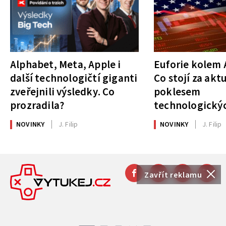
Alphabet, Meta, Apple i
Euforie kolem A
další technologičtí giganti
Co stojí za akt
zveřejnili výsledky. Co
poklesem
prozradila?
technologickýc
NOVINKY
J. Filip
NOVINKY
J. Filip
Zavřít reklamu