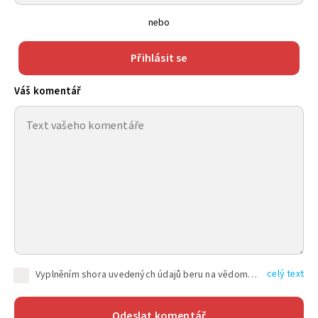
nebo
Přihlásit se
Váš komentář
celý text
Vyplněním shora uvedených údajů beru na vědomí, že společnost TEXT FACTORY s.r.o., sídlem Brno, Durďákova 336/29, Černá Pole, PSČ: 613 00, IČ: 06157831, zapsané u Krajského soudu v Brně, oddíl C, vložka 100399, bude zpracovávat mé osobní údaje uvedené v rámci mnou vyplněného registračního formuláře na základě oprávněných zájmů TEXT FACTORY s.r.o. dle čl. 6 odst. 1 písm. f) GDPR a pro splnění právních povinností (čl. 6 odst. 1 písm. c) GDPR), a to pro tyto účely: nezbytnost zajistit oprávnění návštěvníka webových stránek provozovaných společností TEXT FACTORY s.r.o. přispívat aktivně ke zveřejněným článkům nebo v rámci diskusních fór a výkon práv TEXT FACTORY s.r.o. jako administrátora těchto diskusních fór. Více informací o zpracování osobních údajů a právech lze nalézt v