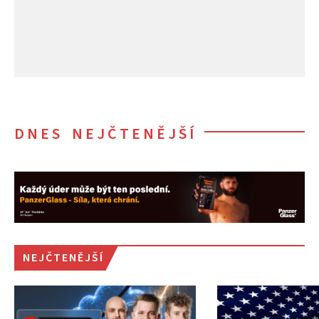
DNES NEJČTENĚJŠÍ
NEJČTENĚJŠÍ