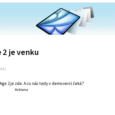
 2 je venku
 2011
e 2 je zde. A co nás tedy v demoverzi čeká?
Reklama