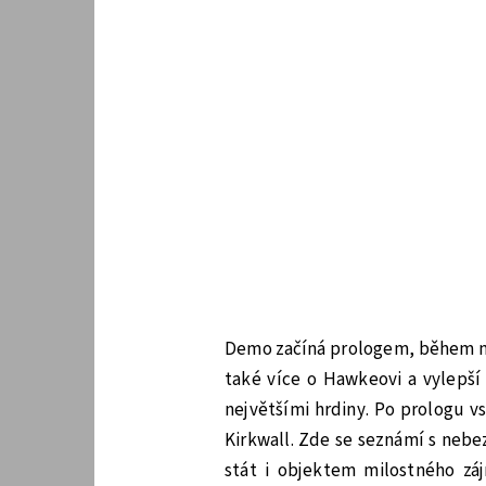
Demo začíná prologem, během něh
také více o Hawkeovi a vylepší 
největšími hrdiny. Po prologu v
Kirkwall. Zde se seznámí s neb
stát i objektem milostného zá