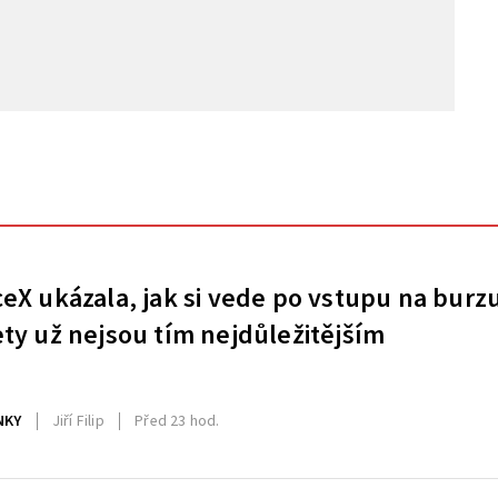
eX ukázala, jak si vede po vstupu na burz
ty už nejsou tím nejdůležitějším
NKY
Jiří Filip
Před 23 hod.