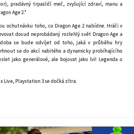
r), pradávný trpasličí meč, zvyšující zdraví, manu a
ragon Age 2.*
u ochutnávku toho, co Dragon Age 2 nabídne. Hráči v
bjevovat dosud neprobádaný rozlehlý svět Dragon Age a
 podoba se bude odvíjet od toho, jaká v průběhu hry
vrhnout se do akcí nabitého a dynamicky probíhajícího
et jako generálové, ale bojovat jako lvi! Legenda o
x Live, Playstation 3 se dočká zítra.