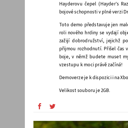
Hayderovu čepel (Hayder’s Razo
bojové schopnosti v plné verzi D
Toto demo představuje jen malo
roli nového hrdiny se vydají o
zažijí dobrodružství, jejichž
přijmou rozhodnutí. Přišel čas 
boje, v němž budete muset mysl
vzestupu k moci právě začíná!
Demoverze je k dispozici i na Xbo
Velikost souboru je 2GB.