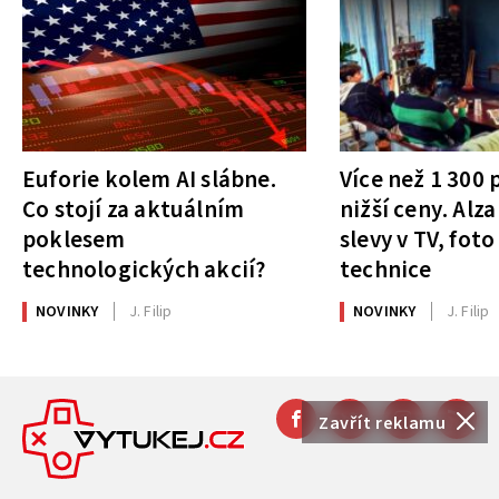
Euforie kolem AI slábne.
Více než 1 300
Co stojí za aktuálním
nižší ceny. Alza
poklesem
slevy v TV, foto
technologických akcií?
technice
NOVINKY
J. Filip
NOVINKY
J. Filip
Zavřít reklamu