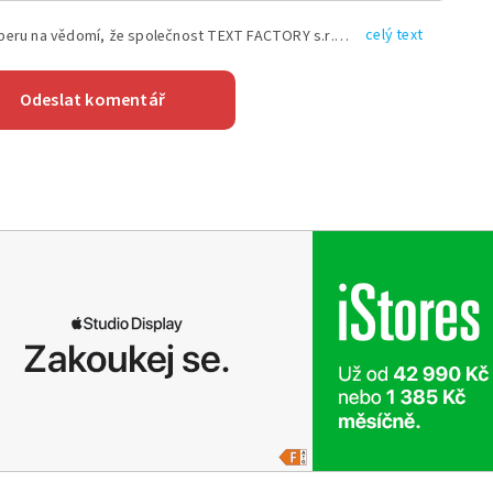
celý text
Vyplněním shora uvedených údajů beru na vědomí, že společnost TEXT FACTORY s.r.o., sídlem Brno, Durďákova 336/29, Černá Pole, PSČ: 613 00, IČ: 06157831, zapsané u Krajského soudu v Brně, oddíl C, vložka 100399, bude zpracovávat mé osobní údaje uvedené v rámci mnou vyplněného registračního formuláře na základě oprávněných zájmů TEXT FACTORY s.r.o. dle čl. 6 odst. 1 písm. f) GDPR a pro splnění právních povinností (čl. 6 odst. 1 písm. c) GDPR), a to pro tyto účely: nezbytnost zajistit oprávnění návštěvníka webových stránek provozovaných společností TEXT FACTORY s.r.o. přispívat aktivně ke zveřejněným článkům nebo v rámci diskusních fór a výkon práv TEXT FACTORY s.r.o. jako administrátora těchto diskusních fór. Více informací o zpracování osobních údajů a právech lze nalézt v