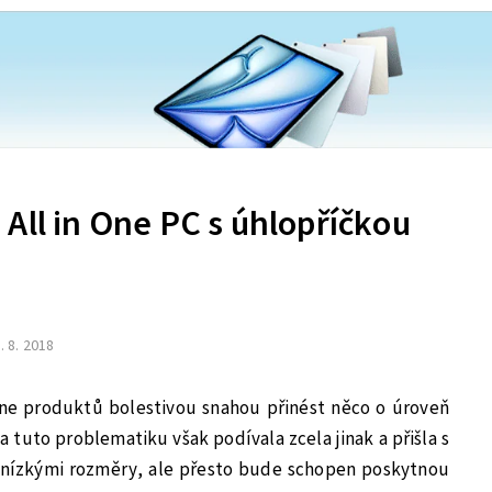
All in One PC s úhlopříčkou
. 8. 2018
-one produktů bolestivou snahou přinést něco o úroveň
a tuto problematiku však podívala zcela jinak a přišla s
nízkými rozměry, ale přesto bude schopen poskytnou