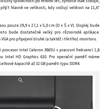
loužily společnosti po mnoho let, výrobce však slibuje,
řijít hlavně ve velikosti, kdy snižují velikost na 11,6″
 pouze 29,9 x 27,1 x 5,0 cm (D x Š x V). Displej bude
esto bude dostatečně velký pro různorodé aplikace.
 VGA pro připojení druhé (a taktéž i třetího) monitoru.
 procesor Intel Celeron 3865U s pracovní frekvencí 1,8
tou Intel HD Graphics 610. Pro operační paměť máme
celkové kapacitě až 32 GB paměti typu DDR4.