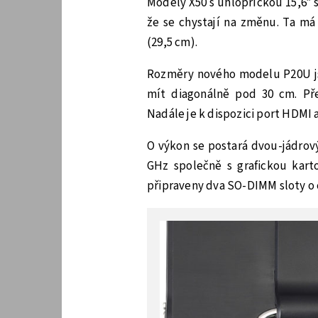
Modely X50 s úhlopříčkou 15,6″ s
že se chystají na změnu. Ta má p
(29,5 cm).
Rozměry nového modelu P20U jsou
mít diagonálně pod 30 cm. Př
Nadále je k dispozici port HDMI a
O výkon se postará dvou-jádrový
GHz společně s grafickou kar
připraveny dva SO-DIMM sloty o 