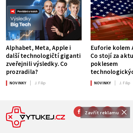
Alphabet, Meta, Apple i
Euforie kolem A
další technologičtí giganti
Co stojí za akt
zveřejnili výsledky. Co
poklesem
prozradila?
technologickýc
NOVINKY
J. Filip
NOVINKY
J. Filip
Zavřít reklamu