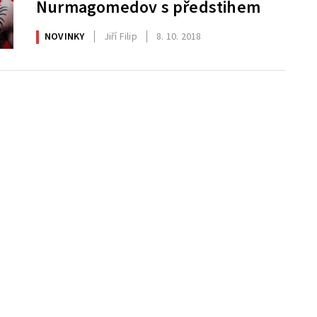
Nurmagomedov s předstihem
NOVINKY
Jiří Filip
8. 10. 2018