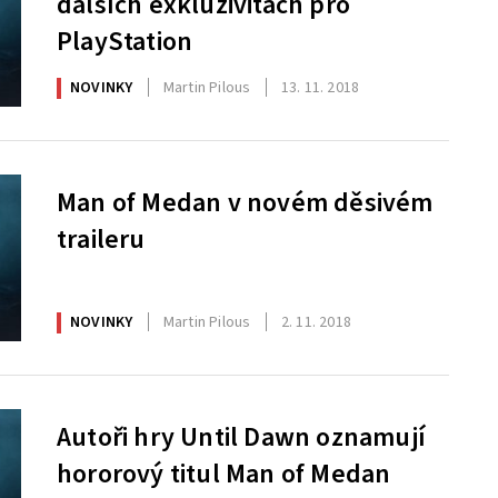
dalších exkluzivitách pro
PlayStation
NOVINKY
Martin Pilous
13. 11. 2018
Man of Medan v novém děsivém
traileru
NOVINKY
Martin Pilous
2. 11. 2018
Autoři hry Until Dawn oznamují
hororový titul Man of Medan