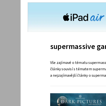
supermassive g
Vše zajímavé o tématu supermass
články souvisí s tématem supermas
a nejzajímavější články o superm