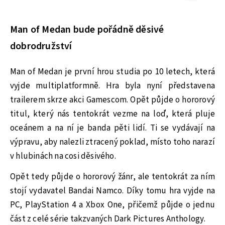
Man of Medan bude pořádně děsivé
dobrodružství
Man of Medan je první hrou studia po 10 letech, která
vyjde multiplatformně. Hra byla nyní představena
trailerem skrze akci Gamescom. Opět půjde o hororový
titul, který nás tentokrát vezme na loď, která pluje
oceánem a na ní je banda pěti lidí. Ti se vydávají na
výpravu, aby nalezli ztracený poklad, místo toho narazí
v hlubinách na cosi děsivého.
Opět tedy půjde o hororový žánr, ale tentokrát za ním
stojí vydavatel Bandai Namco. Díky tomu hra vyjde na
PC, PlayStation 4 a Xbox One, přičemž půjde o jednu
část z celé série takzvaných Dark Pictures Anthology.