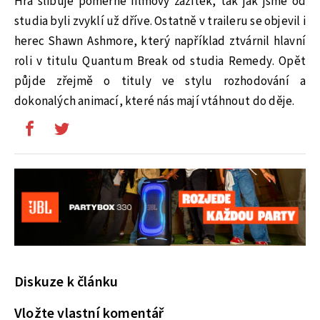
Hra slibuje poměrně filmový zážitek, tak jak jsme od
studia byli zvyklí už dříve. Ostatně v traileru se objevil i
herec Shawn Ashmore, který například ztvárnil hlavní
roli v titulu Quantum Break od studia Remedy. Opět
půjde zřejmě o tituly ve stylu rozhodování a
dokonalých animací, které nás mají vtáhnout do děje.
Diskuze k článku
Vložte vlastní komentář