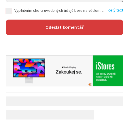
celý text
Vyplněním shora uvedených údajů beru na vědomí, že společnost TEXT FACTORY s.r.o., sídlem Brno, Durďákova 336/29, Černá Pole, PSČ: 613 00, IČ: 06157831, zapsané u Krajského soudu v Brně, oddíl C, vložka 100399, bude zpracovávat mé osobní údaje uvedené v rámci mnou vyplněného registračního formuláře na základě oprávněných zájmů TEXT FACTORY s.r.o. dle čl. 6 odst. 1 písm. f) GDPR a pro splnění právních povinností (čl. 6 odst. 1 písm. c) GDPR), a to pro tyto účely: nezbytnost zajistit oprávnění návštěvníka webových stránek provozovaných společností TEXT FACTORY s.r.o. přispívat aktivně ke zveřejněným článkům nebo v rámci diskusních fór a výkon práv TEXT FACTORY s.r.o. jako administrátora těchto diskusních fór. Více informací o zpracování osobních údajů a právech lze nalézt v