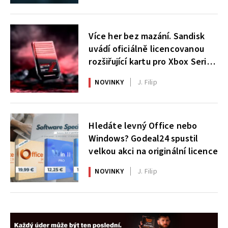
Více her bez mazání. Sandisk
uvádí oficiálně licencovanou
rozšiřující kartu pro Xbox Series
X|S
NOVINKY
J. Filip
Hledáte levný Office nebo
Windows? Godeal24 spustil
velkou akci na originální licence
NOVINKY
J. Filip