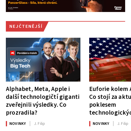
NEJČTENĚJŠÍ
Alphabet, Meta, Apple i
Euforie kolem A
další technologičtí giganti
Co stojí za akt
zveřejnili výsledky. Co
poklesem
prozradila?
technologickýc
NOVINKY
J. Filip
NOVINKY
J. Filip