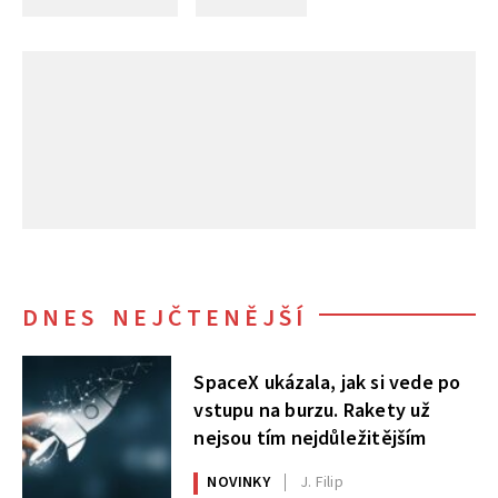
DNES NEJČTENĚJŠÍ
SpaceX ukázala, jak si vede po
vstupu na burzu. Rakety už
nejsou tím nejdůležitějším
NOVINKY
J. Filip