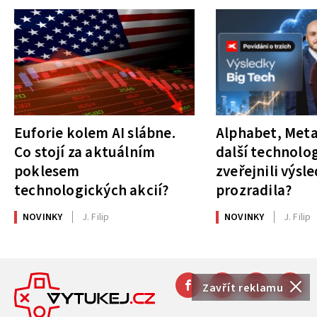
Euforie kolem AI slábne.
Alphabet, Meta
Co stojí za aktuálním
další technolog
poklesem
zveřejnili výsl
technologických akcií?
prozradila?
NOVINKY
J. Filip
NOVINKY
J. Filip
Zavřít reklamu