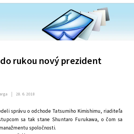
 do rukou nový prezident
arga
28. 6. 2018
deli správu o odchode Tatsumiho Kimishimu, riaditeľa
ástupcom sa tak stane Shuntaro Furukawa, o čom sa
í manažmentu spoločnosti.