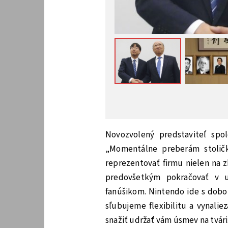
Novozvolený predstaviteľ spo
„Momentálne preberám stoličk
reprezentovať firmu nielen na z
predovšetkým pokračovať v 
fanúšikom. Nintendo ide s dobo
sľubujeme flexibilitu a vynalie
snažiť udržať vám úsmev na tvári