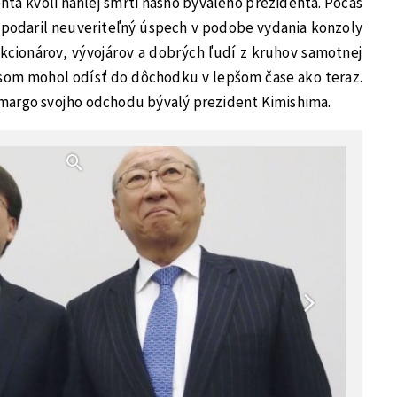
ta kvôli náhlej smrti nášho bývalého prezidenta. Počas
 podaril neuveriteľný úspech v podobe vydania konzoly
kcionárov, vývojárov a dobrých ľudí z kruhov samotnej
 som mohol odísť do dôchodku v lepšom čase ako teraz.
margo svojho odchodu bývalý prezident Kimishima.