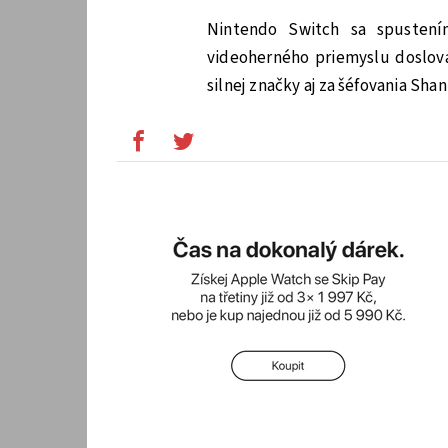
Nintendo Switch sa spustení
videoherného priemyslu doslova
silnej značky aj za šéfovania Sh