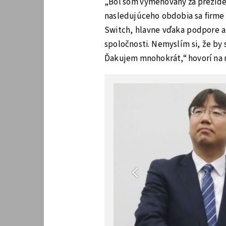
„Bol som vymenovaný za preziden
nasledujúceho obdobia sa firme
Switch, hlavne vďaka podpore a
spoločnosti. Nemyslím si, že by
Ďakujem mnohokrát,“ hovorí na 