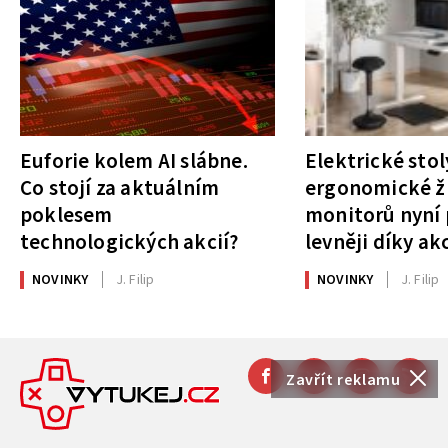
Euforie kolem AI slábne.
Elektrické stol
Co stojí za aktuálním
ergonomické ži
poklesem
monitorů nyní 
technologických akcií?
levněji díky ak
NOVINKY
J. Filip
NOVINKY
J. Filip
Zavřít reklamu