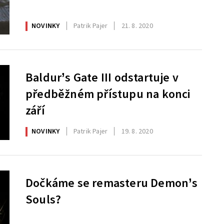
NOVINKY
Patrik Pajer
21. 8. 2020
Baldur’s Gate III odstartuje v
předběžném přístupu na konci
září
NOVINKY
Patrik Pajer
19. 8. 2020
Dočkáme se remasteru Demon’s
Souls?