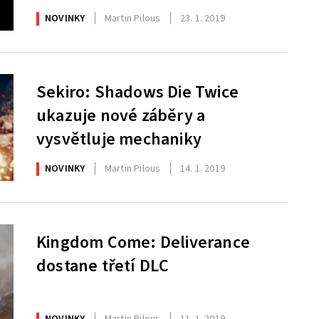
NOVINKY
Martin Pilous
23. 1. 2019
Sekiro: Shadows Die Twice
ukazuje nové záběry a
vysvětluje mechaniky
NOVINKY
Martin Pilous
14. 1. 2019
Kingdom Come: Deliverance
dostane třetí DLC
NOVINKY
Martin Pilous
11. 1. 2019