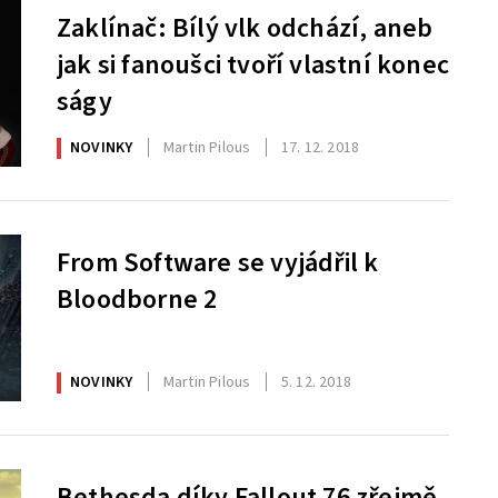
Zaklínač: Bílý vlk odchází, aneb
jak si fanoušci tvoří vlastní konec
ságy
NOVINKY
Martin Pilous
17. 12. 2018
From Software se vyjádřil k
Bloodborne 2
NOVINKY
Martin Pilous
5. 12. 2018
Bethesda díky Fallout 76 zřejmě