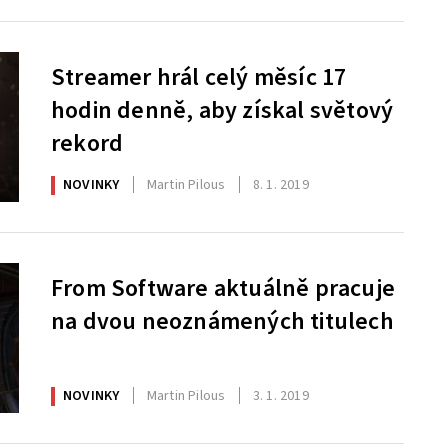
Streamer hrál celý měsíc 17
hodin denně, aby získal světový
rekord
NOVINKY
Martin Pilous
8. 1. 2019
From Software aktuálně pracuje
na dvou neoznámených titulech
NOVINKY
Martin Pilous
3. 1. 2019