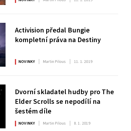
Activision předal Bungie
kompletní práva na Destiny
NOVINKY
Martin Pilous
11. 1. 2019
Dvorní skladatel hudby pro The
Elder Scrolls se nepodílí na
šestém díle
NOVINKY
Martin Pilous
8. 1. 2019