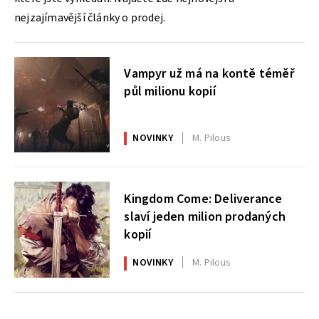
nejzajímavější články o prodej.
Vampyr už má na kontě téměř
půl milionu kopií
NOVINKY
M. Pilous
Kingdom Come: Deliverance
slaví jeden milion prodaných
kopií
NOVINKY
M. Pilous