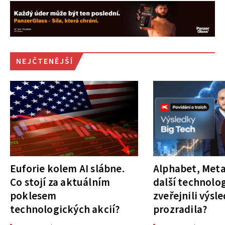
NEJČTENĚJŠÍ
Euforie kolem AI slábne.
Alphabet, Meta
Co stojí za aktuálním
další technolog
poklesem
zveřejnili výsl
technologických akcií?
prozradila?