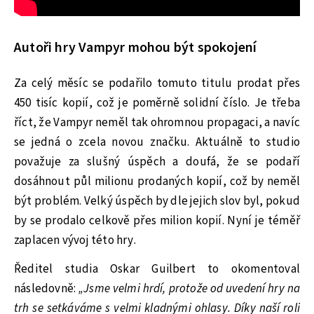
Autoři hry Vampyr mohou být spokojení
Za celý měsíc se podařilo tomuto titulu prodat přes
450 tisíc kopií, což je poměrně solidní číslo. Je třeba
říct, že Vampyr neměl tak ohromnou propagaci, a navíc
se jedná o zcela novou značku. Aktuálně to studio
považuje za slušný úspěch a doufá, že se podaří
dosáhnout půl milionu prodaných kopií, což by neměl
být problém. Velký úspěch by dle jejich slov byl, pokud
by se prodalo celkově přes milion kopií. Nyní je téměř
zaplacen vývoj této hry.
Ředitel studia Oskar Guilbert to okomentoval
následovně:
„Jsme velmi hrdí, protože od uvedení hry na
trh se setkáváme s velmi kladnými ohlasy. Díky naší roli