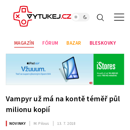
MAGAZÍN
FÓRUM
BAZAR
BLESKOVKY
Vampyr už má na kontě téměř půl
milionu kopií
NOVINKY
M. Pilous
13. 7. 2018