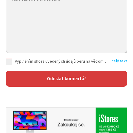
celý text
Vyplněním shora uvedených údajů beru na vědomí, že společnost TEXT FACTORY s.r.o., sídlem Brno, Durďákova 336/29, Černá Pole, PSČ: 613 00, IČ: 06157831, zapsané u Krajského soudu v Brně, oddíl C, vložka 100399, bude zpracovávat mé osobní údaje uvedené v rámci mnou vyplněného registračního formuláře na základě oprávněných zájmů TEXT FACTORY s.r.o. dle čl. 6 odst. 1 písm. f) GDPR a pro splnění právních povinností (čl. 6 odst. 1 písm. c) GDPR), a to pro tyto účely: nezbytnost zajistit oprávnění návštěvníka webových stránek provozovaných společností TEXT FACTORY s.r.o. přispívat aktivně ke zveřejněným článkům nebo v rámci diskusních fór a výkon práv TEXT FACTORY s.r.o. jako administrátora těchto diskusních fór. Více informací o zpracování osobních údajů a právech lze nalézt v